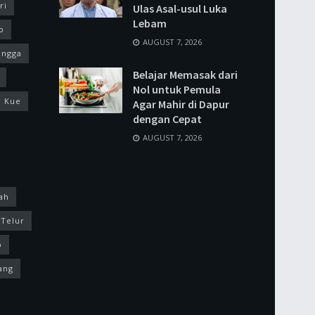
ri
Ulas Asal-usul Luka
Lebam
p
AUGUST 7, 2026
ingga
Belajar Memasak dari
Nol untuk Pemula
Kue
Agar Mahir di Dapur
dengan Cepat
AUGUST 7, 2026
ah
Telur
p
ang