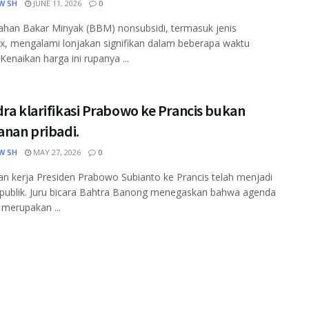
W SH
JUNE 11, 2026
0
han Bakar Minyak (BBM) nonsubsidi, termasuk jenis
, mengalami lonjakan signifikan dalam beberapa waktu
 Kenaikan harga ini rupanya ...
ra klarifikasi Prabowo ke Prancis bukan
anan pribadi.
W SH
MAY 27, 2026
0
n kerja Presiden Prabowo Subianto ke Prancis telah menjadi
 publik. Juru bicara Bahtra Banong menegaskan bahwa agenda
 merupakan ...