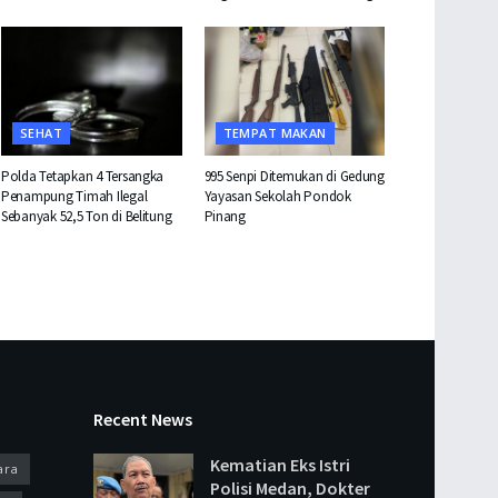
SEHAT
TEMPAT MAKAN
Polda Tetapkan 4 Tersangka
995 Senpi Ditemukan di Gedung
Penampung Timah Ilegal
Yayasan Sekolah Pondok
Sebanyak 52,5 Ton di Belitung
Pinang
Recent News
Kematian Eks Istri
ara
Polisi Medan, Dokter