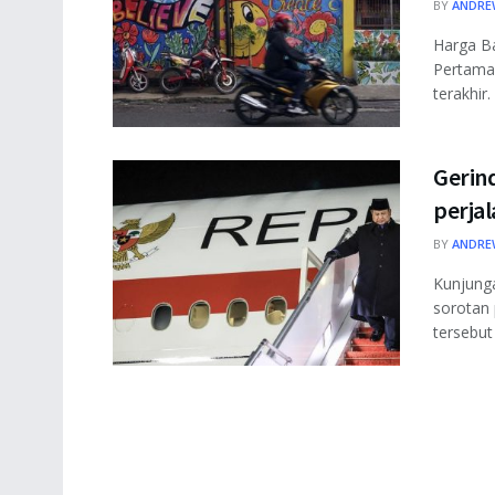
BY
ANDRE
Harga Ba
Pertamax
terakhir.
Gerind
perjal
BY
ANDRE
Kunjunga
sorotan
tersebut