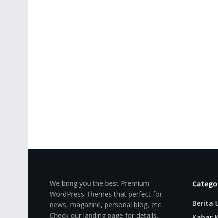
We bring you the best Premium
Catego
WordPress Themes that perfect for
Berita
news, magazine, personal blog, etc.
Check our landing page for details.
Kabar K