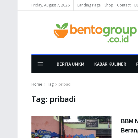
Friday, August 7, 2026
Landing Page
Shop
Contact
B
BERITA UMKM
KABAR KULINER
Home
Tag
pribadi
Tag:
pribadi
BBM N
Beran