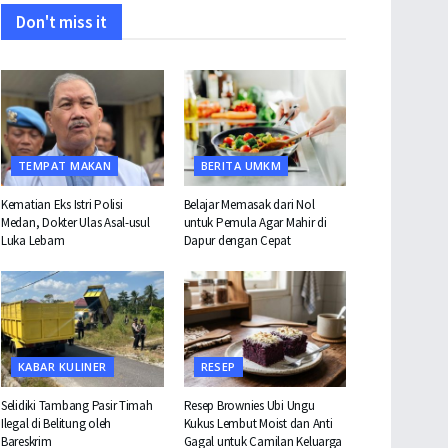
Don't miss it
TEMPAT MAKAN
BERITA UMKM
Kematian Eks Istri Polisi
Belajar Memasak dari Nol
Medan, Dokter Ulas Asal-usul
untuk Pemula Agar Mahir di
Luka Lebam
Dapur dengan Cepat
KABAR KULINER
RESEP
Selidiki Tambang Pasir Timah
Resep Brownies Ubi Ungu
Ilegal di Belitung oleh
Kukus Lembut Moist dan Anti
Bareskrim
Gagal untuk Camilan Keluarga