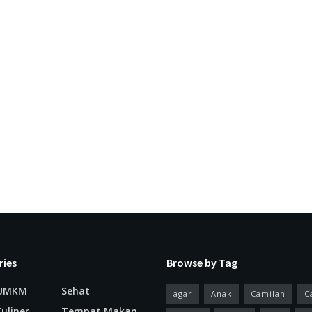
ries
Browse by Tag
 UMKM
Sehat
agar
Anak
Camilan
C
uliner
Tempat Makan