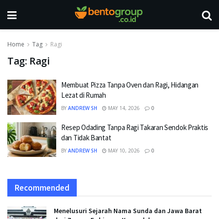
Home
Tag
Ragi
Tag:
Ragi
Membuat Pizza Tanpa Oven dan Ragi, Hidangan
Lezat di Rumah
BY
ANDREW SH
MAY 14, 2026
0
Resep Odading Tanpa Ragi Takaran Sendok Praktis
dan Tidak Bantat
BY
ANDREW SH
MAY 10, 2026
0
Recommended
Menelusuri Sejarah Nama Sunda dan Jawa Barat