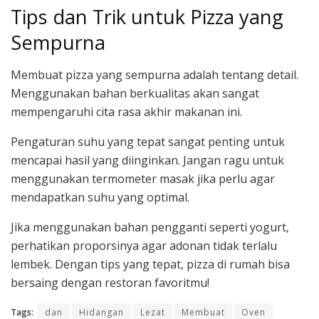
Tips dan Trik untuk Pizza yang
Sempurna
Membuat pizza yang sempurna adalah tentang detail.
Menggunakan bahan berkualitas akan sangat
mempengaruhi cita rasa akhir makanan ini.
Pengaturan suhu yang tepat sangat penting untuk
mencapai hasil yang diinginkan. Jangan ragu untuk
menggunakan termometer masak jika perlu agar
mendapatkan suhu yang optimal.
Jika menggunakan bahan pengganti seperti yogurt,
perhatikan proporsinya agar adonan tidak terlalu
lembek. Dengan tips yang tepat, pizza di rumah bisa
bersaing dengan restoran favoritmu!
Tags:
dan
Hidangan
Lezat
Membuat
Oven