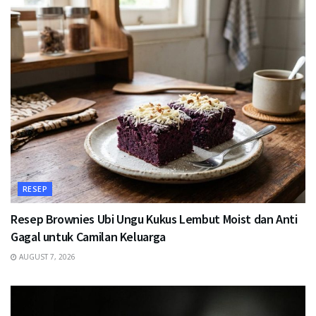
RESEP
Resep Brownies Ubi Ungu Kukus Lembut Moist dan Anti
Gagal untuk Camilan Keluarga
AUGUST 7, 2026