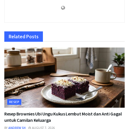
Related
Posts
RESEP
Resep Brownies Ubi Ungu Kukus Lembut Moist dan Anti Gagal
untuk Camilan Keluarga
BY
ANDREW SH
AUGUST 7, 2026