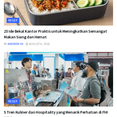
RESEP
25 Ide Bekal Kantor Praktis untuk Meningkatkan Semangat
Makan Siang dan Hemat
BY
ANDREW SH
AUGUST 6, 2026
RESEP
5 Tren Kuliner dan Hospitality yang Menarik Perhatian di FHI