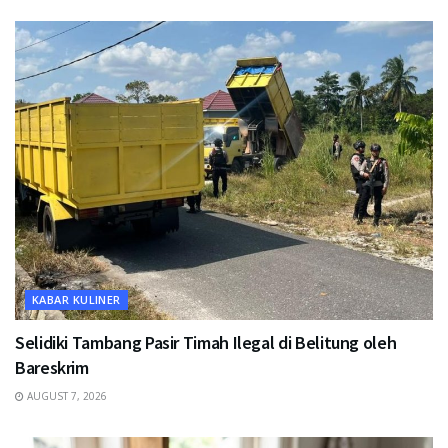
KABAR KULINER
Selidiki Tambang Pasir Timah Ilegal di Belitung oleh
Bareskrim
AUGUST 7, 2026