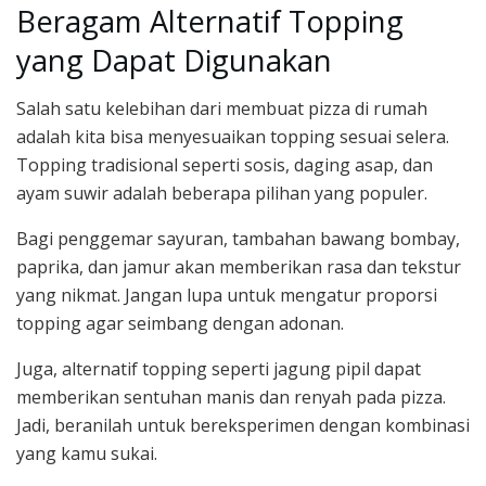
Beragam Alternatif Topping
yang Dapat Digunakan
Salah satu kelebihan dari membuat pizza di rumah
adalah kita bisa menyesuaikan topping sesuai selera.
Topping tradisional seperti sosis, daging asap, dan
ayam suwir adalah beberapa pilihan yang populer.
Bagi penggemar sayuran, tambahan bawang bombay,
paprika, dan jamur akan memberikan rasa dan tekstur
yang nikmat. Jangan lupa untuk mengatur proporsi
topping agar seimbang dengan adonan.
Juga, alternatif topping seperti jagung pipil dapat
memberikan sentuhan manis dan renyah pada pizza.
Jadi, beranilah untuk bereksperimen dengan kombinasi
yang kamu sukai.