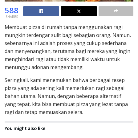
588
SHARES
Membuat pizza di rumah tanpa menggunakan ragi
mungkin terdengar sulit bagi sebagian orang. Namun,
sebenarnya ini adalah proses yang cukup sederhana
dan menyenangkan, terutama bagi mereka yang ingin
menghindari ragi atau tidak memiliki waktu untuk
menunggu adonan mengembang.
Seringkali, kami menemukan bahwa berbagai resep
pizza yang ada sering kali memerlukan ragi sebagai
bahan utama. Namun, dengan beberapa alternatif
yang tepat, kita bisa membuat pizza yang lezat tanpa
ragi dan tetap memuaskan selera.
You might also like