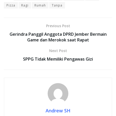
Pizza
Ragi
Rumah
Tanpa
Previous Post
Gerindra Panggil Anggota DPRD Jember Bermain
Game dan Merokok saat Rapat
Next Post
SPPG Tidak Memiliki Pengawas Gizi
Andrew SH