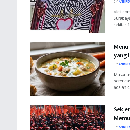
BY
ANDRE
Aksi dam
Surabay
sekitar 10
Menu 
yang 
BY
ANDRE
Makanan 
perencan
adalah ca
Sekjen
Memu
BY
ANDRE