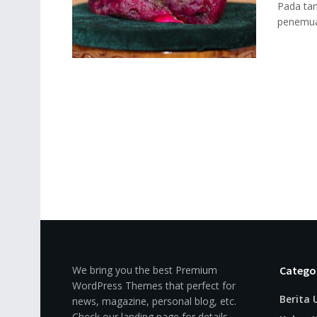
Pada ta
penemuan
We bring you the best Premium
Catego
WordPress Themes that perfect for
Berita
news, magazine, personal blog, etc.
Check our landing page for details.