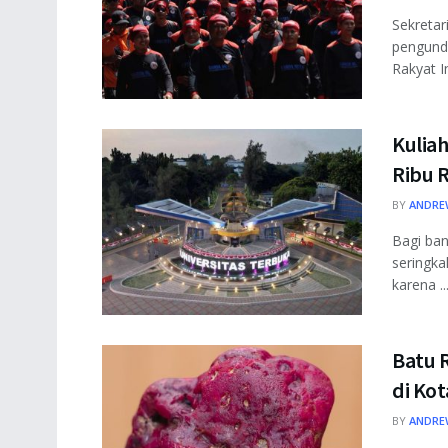
Sekretar
pengundu
Rakyat I
Kuliah
Ribu R
BY
ANDRE
Bagi ban
seringka
karena ..
Batu 
di Ko
BY
ANDRE