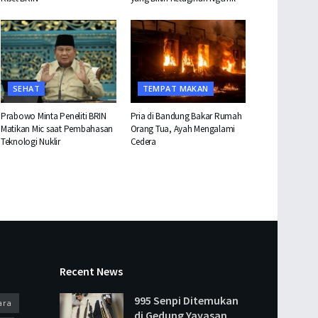
SEHAT
TEMPAT MAKAN
Prabowo Minta Peneliti BRIN
Pria di Bandung Bakar Rumah
Matikan Mic saat Pembahasan
Orang Tua, Ayah Mengalami
Teknologi Nuklir
Cedera
Recent News
995 Senpi Ditemukan
ara
di Gedung Yayasan