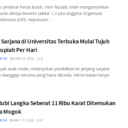
is Jenderal Partai Buruh, Ferri Nuzarli, telah mengumumkan
ran dirinya beserta sekitar 1,3 juta anggota Organisasi
ndonesia (ORI). Keputusan ...
 Sarjana di Universitas Terbuka Mulai Tujuh
upiah Per Hari
W SH
JUNE 23, 2026
0
yak anak muda, melanjutkan pendidikan ke jenjang sarjana
li dianggap rencana yang harus ditunda. Hal ini bukan hanya
.
Rubi Langka Seberat 11 Ribu Karat Ditemukan
ta Mogok
W SH
MAY 12, 2026
0