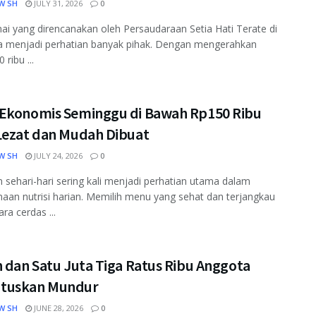
W SH
JULY 31, 2026
0
ai yang direncanakan oleh Persaudaraan Setia Hati Terate di
a menjadi perhatian banyak pihak. Dengan mengerahkan
 ribu ...
Ekonomis Seminggu di Bawah Rp150 Ribu
Lezat dan Mudah Dibuat
W SH
JULY 24, 2026
0
sehari-hari sering kali menjadi perhatian utama dalam
aan nutrisi harian. Memilih menu yang sehat dan terjangkau
ra cerdas ...
 dan Satu Juta Tiga Ratus Ribu Anggota
tuskan Mundur
W SH
JUNE 28, 2026
0