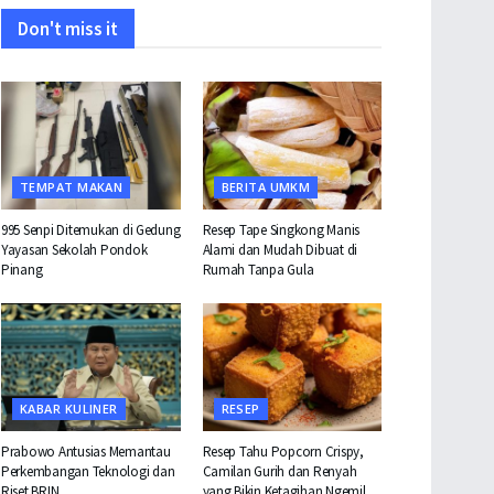
Don't miss it
TEMPAT MAKAN
BERITA UMKM
995 Senpi Ditemukan di Gedung
Resep Tape Singkong Manis
Yayasan Sekolah Pondok
Alami dan Mudah Dibuat di
Pinang
Rumah Tanpa Gula
KABAR KULINER
RESEP
Prabowo Antusias Memantau
Resep Tahu Popcorn Crispy,
Perkembangan Teknologi dan
Camilan Gurih dan Renyah
Riset BRIN
yang Bikin Ketagihan Ngemil