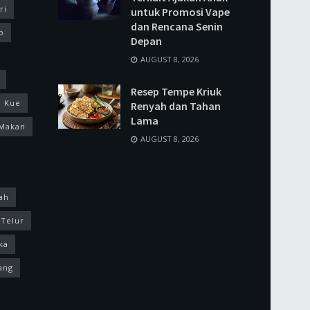
ri
untuk Promosi Vape
dan Rencana Senin
p
Depan
AUGUST 8, 2026
Resep Tempe Kriuk
Kue
Renyah dan Tahan
Lama
Makan
AUGUST 8, 2026
ah
Telur
ka
ang