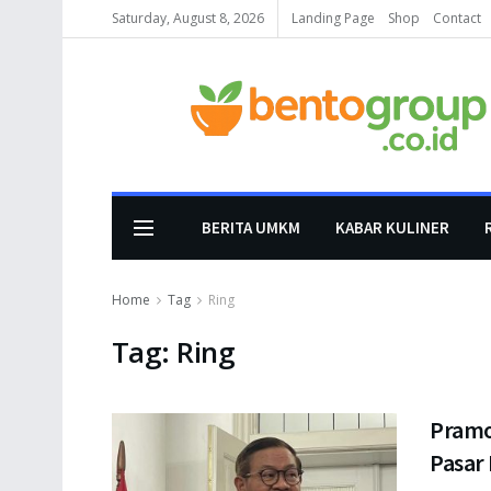
Saturday, August 8, 2026
Landing Page
Shop
Contact
BERITA UMKM
KABAR KULINER
Home
Tag
Ring
Tag:
Ring
Pramo
Pasar