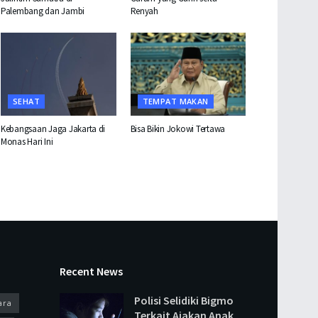
Palembang dan Jambi
Renyah
SEHAT
TEMPAT MAKAN
Kebangsaan Jaga Jakarta di
Bisa Bikin Jokowi Tertawa
Monas Hari Ini
Recent News
Polisi Selidiki Bigmo
ara
Terkait Ajakan Anak