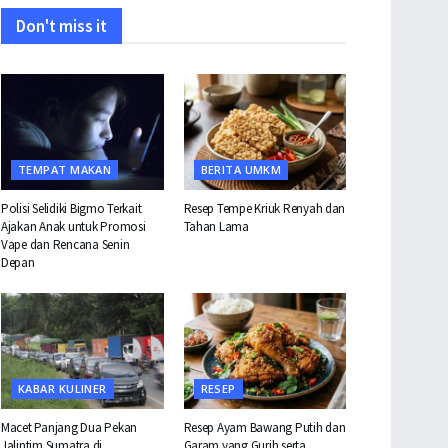
Don't miss it
TEMPAT MAKAN
BERITA UMKM
Polisi Selidiki Bigmo Terkait
Resep Tempe Kriuk Renyah dan
Ajakan Anak untuk Promosi
Tahan Lama
Vape dan Rencana Senin
Depan
KABAR KULINER
RESEP
Macet Panjang Dua Pekan
Resep Ayam Bawang Putih dan
Jalintim Sumatra di
Garam yang Gurih serta