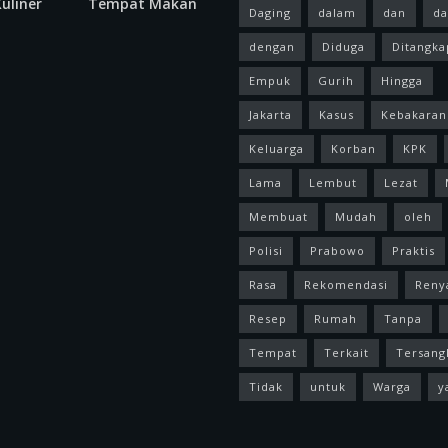
uliner
Tempat Makan
Daging
dalam
dan
da
dengan
Diduga
Ditangka
Empuk
Gurih
Hingga
Jakarta
Kasus
Kebakaran
Keluarga
Korban
KPK
Lama
Lembut
Lezat
Membuat
Mudah
oleh
Polisi
Prabowo
Praktis
Rasa
Rekomendasi
Reny
Resep
Rumah
Tanpa
Tempat
Terkait
Tersang
Tidak
untuk
Warga
y