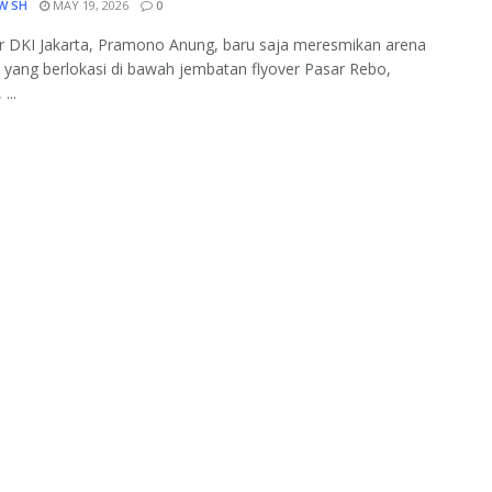
W SH
MAY 19, 2026
0
r DKI Jakarta, Pramono Anung, baru saja meresmikan arena
ju yang berlokasi di bawah jembatan flyover Pasar Rebo,
...