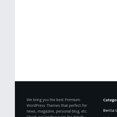
We bring you the best Premium
Catego
WordPress Themes that perfect for
Berita
news, magazine, personal blog, etc.
Check our landing page for details.