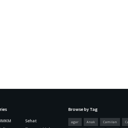
ries
Browse by Tag
 UMKM
Sehat
agar
Anak
Camilan
C