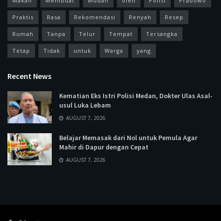
Makan
Membuat
Mudah
oleh
Polisi
Prabowo
Praktis
Rasa
Rekomendasi
Renyah
Resep
Rumah
Tanpa
Telur
Tempat
Tersangka
Tetap
Tidak
untuk
Warga
yang
Recent News
Kematian Eks Istri Polisi Medan, Dokter Ulas Asal-
usul Luka Lebam
AUGUST 7, 2026
Belajar Memasak dari Nol untuk Pemula Agar
Mahir di Dapur dengan Cepat
AUGUST 7, 2026