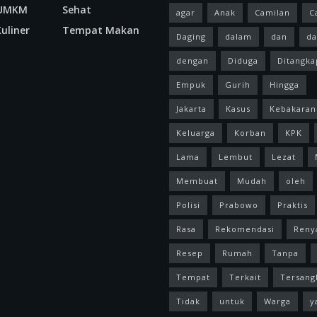
 UMKM
Sehat
agar
Anak
Camilan
C
uliner
Tempat Makan
Daging
dalam
dan
da
dengan
Diduga
Ditangka
Empuk
Gurih
Hingga
Jakarta
Kasus
Kebakaran
Keluarga
Korban
KPK
Lama
Lembut
Lezat
Membuat
Mudah
oleh
Polisi
Prabowo
Praktis
Rasa
Rekomendasi
Reny
Resep
Rumah
Tanpa
Tempat
Terkait
Tersang
Tidak
untuk
Warga
y