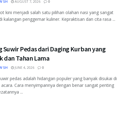
W SH
AUGUST 7, 2026
0
ot kini menjadi salah satu pilihan olahan nasi yang sangat
di kalangan penggemar kuliner. Kepraktisan dan cita rasa ...
g Suwir Pedas dari Daging Kurban yang
 dan Tahan Lama
W SH
JUNE 4, 2026
0
uwir pedas adalah hidangan populer yang banyak disukai di
i acara. Cara menyimpannya dengan benar sangat penting
ezatannya ...