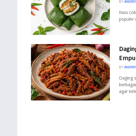
BY
ANDRE
Nasi cok
populer 
Dagin
Empuk
BY
ANDRE
Daging s
berbaga
agar kel