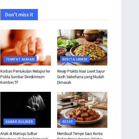
Don't miss it
TEMPAT MAKAN
BERITA UMKM
Korban Pemukulan Melapor ke
Resep Praktis Nasi Liwet Sayur
Polda Sumbar Direskrimum
Gurih Sederhana yang Mudah
Kombes TF
Dimasak
KABAR KULINER
RESEP
Anak di Mamuju Sulbar
Membuat Tempe Saus Korea