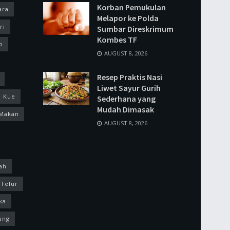
Korban Pemukulan
ara
Melapor ke Polda
ri
Sumbar Direskrimum
Kombes TF
p
AUGUST 8, 2026
Resep Praktis Nasi
Liwet Sayur Gurih
Kue
Sederhana yang
Mudah Dimasak
Makan
AUGUST 8, 2026
ah
Telur
ka
ang