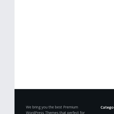
We bring you the best Premium
Catego
WordPress Themes that perfect for