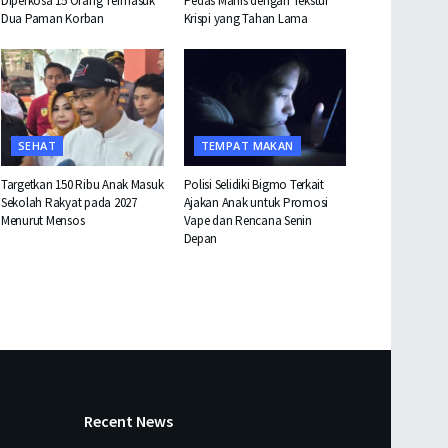
Diperkosa 15 Orang Termasuk
Pedas Manis dengan Tekstur
Dua Paman Korban
Krispi yang Tahan Lama
SEHAT
TEMPAT MAKAN
Targetkan 150 Ribu Anak Masuk
Polisi Selidiki Bigmo Terkait
Sekolah Rakyat pada 2027
Ajakan Anak untuk Promosi
Menurut Mensos
Vape dan Rencana Senin
Depan
Recent News