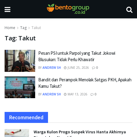
Home
Tag
Takut
Tag:
Takut
Pesan PSI untuk Parpol yang Takut Jokowi
Blusukan: Tidak Perlu Khawatir
BY
ANDREW SH
JUNE 25, 2026
0
Bandit dan Perampok Menolak Satgas PKH, Apakah
Kamu Takut?
BY
ANDREW SH
MAY 13, 2026
0
Recommended
Warga Kulon Progo Suspek Virus Hanta Akhirnya