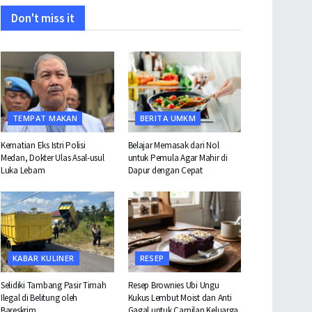
Don't miss it
TEMPAT MAKAN
BERITA UMKM
Kematian Eks Istri Polisi
Belajar Memasak dari Nol
Medan, Dokter Ulas Asal-usul
untuk Pemula Agar Mahir di
Luka Lebam
Dapur dengan Cepat
KABAR KULINER
RESEP
Selidiki Tambang Pasir Timah
Resep Brownies Ubi Ungu
Ilegal di Belitung oleh
Kukus Lembut Moist dan Anti
Bareskrim
Gagal untuk Camilan Keluarga