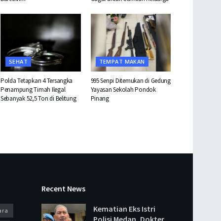
SEHAT
TEMPAT MAKAN
Polda Tetapkan 4 Tersangka
995 Senpi Ditemukan di Gedung
Penampung Timah Ilegal
Yayasan Sekolah Pondok
Sebanyak 52,5 Ton di Belitung
Pinang
Recent News
Kematian Eks Istri
ara
Polisi Medan, Dokter