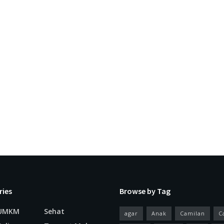
ries
Browse by Tag
 UMKM
Sehat
agar
Anak
Camilan
C