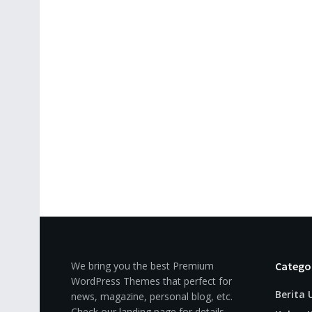
We bring you the best Premium
Catego
WordPress Themes that perfect for
Berita
news, magazine, personal blog, etc.
Check our landing page for details.