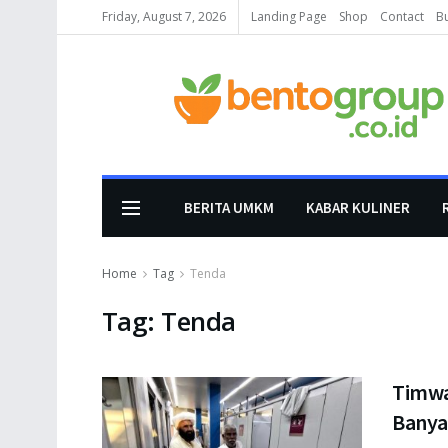
Friday, August 7, 2026
Landing Page
Shop
Contact
B
BERITA UMKM
KABAR KULINER
Home
Tag
Tenda
Tag:
Tenda
Timwa
Banya