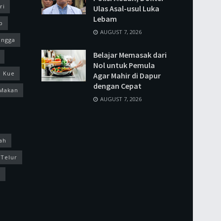
ri
Ulas Asal-usul Luka
Lebam
p
AUGUST 7, 2026
ingga
Belajar Memasak dari
Nol untuk Pemula
Kue
Agar Mahir di Dapur
dengan Cepat
Makan
AUGUST 7, 2026
ah
Telur
k