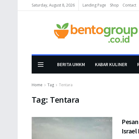
Saturday, August 8, 2026
Landing Page
Shop
Contact
BERITA UMKM
KABAR KULINER
Home
Tag
Tentara
Tag:
Tentara
Pesan
Israe