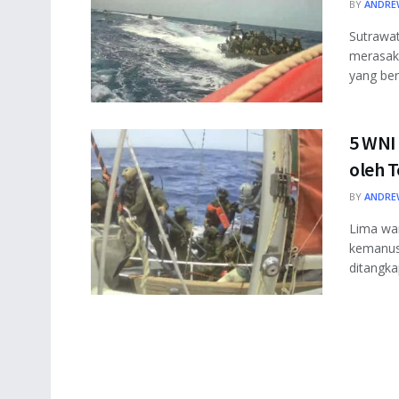
BY
ANDRE
Sutrawat
merasak
yang ber
5 WNI
oleh T
BY
ANDRE
Lima war
kemanus
ditangkap