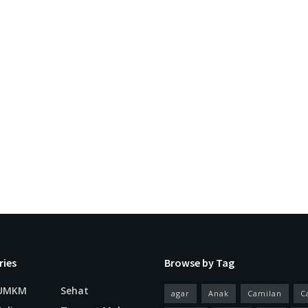
ries
Browse by Tag
 UMKM
Sehat
agar
Anak
Camilan
C