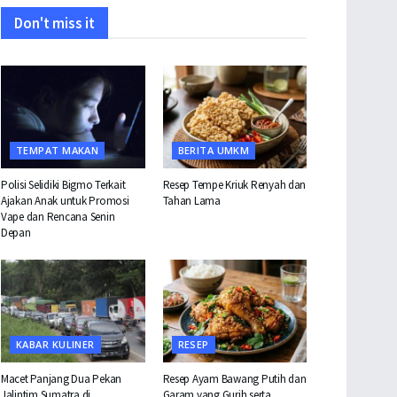
Don't miss it
TEMPAT MAKAN
BERITA UMKM
Polisi Selidiki Bigmo Terkait
Resep Tempe Kriuk Renyah dan
Ajakan Anak untuk Promosi
Tahan Lama
Vape dan Rencana Senin
Depan
KABAR KULINER
RESEP
Macet Panjang Dua Pekan
Resep Ayam Bawang Putih dan
Jalintim Sumatra di
Garam yang Gurih serta