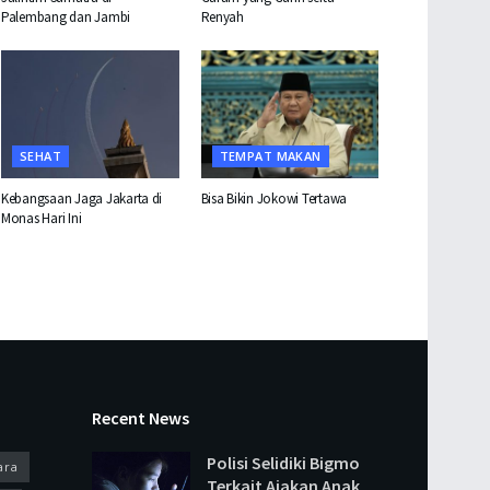
Palembang dan Jambi
Renyah
SEHAT
TEMPAT MAKAN
Kebangsaan Jaga Jakarta di
Bisa Bikin Jokowi Tertawa
Monas Hari Ini
Recent News
Polisi Selidiki Bigmo
ara
Terkait Ajakan Anak