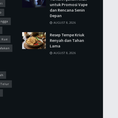
ri
untuk Promosi Vape
dan Rencana Senin
p
Depan
ingga
AUGUST 8, 2026
Resep Tempe Kriuk
Kue
Renyah dan Tahan
Lama
Makan
AUGUST 8, 2026
ah
Telur
k