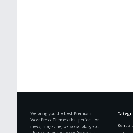
We bring you the best Premium
Catego
WordPress Themes that perfect for
Berita
news, magazine, personal blog, etc.
Check our landing page for details.