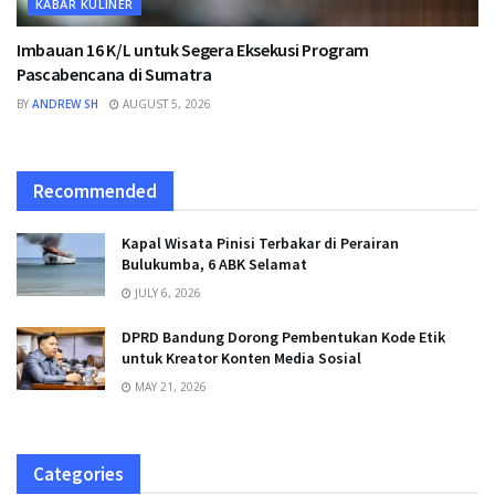
KABAR KULINER
Imbauan 16 K/L untuk Segera Eksekusi Program
Pascabencana di Sumatra
BY
ANDREW SH
AUGUST 5, 2026
Recommended
Kapal Wisata Pinisi Terbakar di Perairan
Bulukumba, 6 ABK Selamat
JULY 6, 2026
DPRD Bandung Dorong Pembentukan Kode Etik
untuk Kreator Konten Media Sosial
MAY 21, 2026
Categories