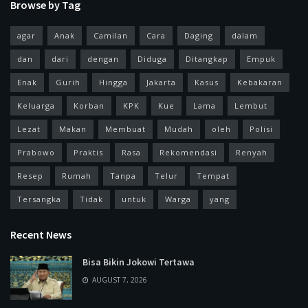
Browse by Tag
agar
Anak
Camilan
Cara
Daging
dalam
dan
dari
dengan
Diduga
Ditangkap
Empuk
Enak
Gurih
Hingga
Jakarta
Kasus
Kebakaran
Keluarga
Korban
KPK
Kue
Lama
Lembut
Lezat
Makan
Membuat
Mudah
oleh
Polisi
Prabowo
Praktis
Rasa
Rekomendasi
Renyah
Resep
Rumah
Tanpa
Telur
Tempat
Tersangka
Tidak
untuk
Warga
yang
Recent News
Bisa Bikin Jokowi Tertawa
AUGUST 7, 2026