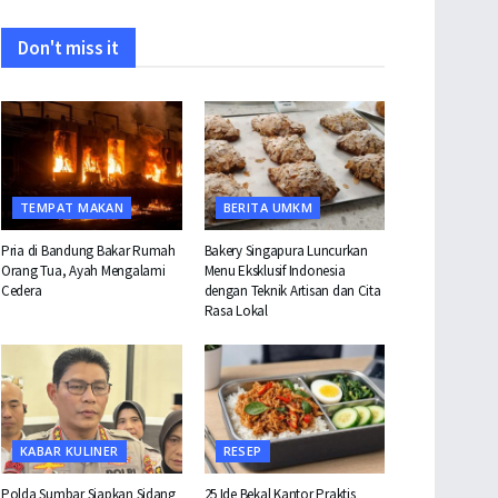
Don't miss it
TEMPAT MAKAN
BERITA UMKM
Pria di Bandung Bakar Rumah
Bakery Singapura Luncurkan
Orang Tua, Ayah Mengalami
Menu Eksklusif Indonesia
Cedera
dengan Teknik Artisan dan Cita
Rasa Lokal
KABAR KULINER
RESEP
Polda Sumbar Siapkan Sidang
25 Ide Bekal Kantor Praktis