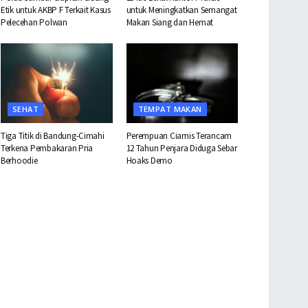
Etik untuk AKBP F Terkait Kasus
untuk Meningkatkan Semangat
Pelecehan Polwan
Makan Siang dan Hemat
SEHAT
TEMPAT MAKAN
Tiga Titik di Bandung-Cimahi
Perempuan Ciamis Terancam
Terkena Pembakaran Pria
12 Tahun Penjara Diduga Sebar
Berhoodie
Hoaks Demo