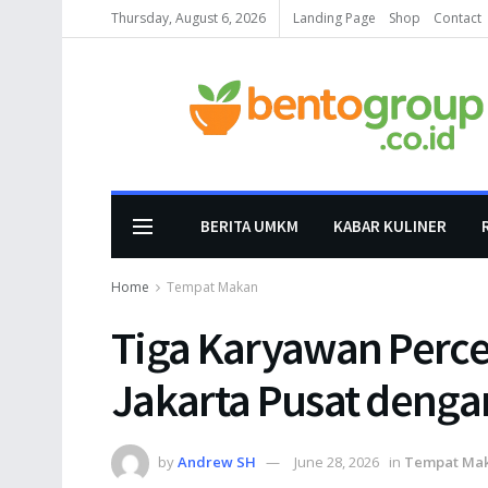
Thursday, August 6, 2026
Landing Page
Shop
Contact
BERITA UMKM
KABAR KULINER
Home
Tempat Makan
Tiga Karyawan Perce
Jakarta Pusat dengan
by
Andrew SH
June 28, 2026
in
Tempat Ma