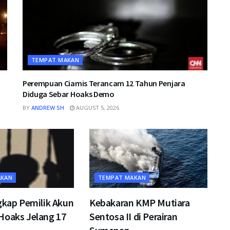
TEMPAT MAKAN
Perempuan Ciamis Terancam 12 Tahun Penjara
Diduga Sebar Hoaks Demo
BY
ANDREW SH
AUGUST 5, 2026
AKAN
TEMPAT MAKAN
gkap Pemilik Akun
Kebakaran KMP Mutiara
Hoaks Jelang 17
Sentosa II di Perairan