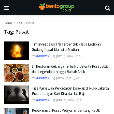
Home
Tag
Pusat
Tag:
Pusat
Tim Investigasi TNI Terbentuk Pasca Ledakan
Gudang Pusat Munisi di Madiun
BY
ANDREW SH
JULY 16, 2026
0
14 Restoran Keluarga Terbaik di Jakarta Pusat 2026,
dari Legendaris hingga Ramah Anak
BY
ANDREW SH
JULY 9, 2026
0
Tiga Karyawan Percetakan Disekap di Ruko Jakarta
Pusat dengan Kaki Dirantai Tali Baja
BY
ANDREW SH
JUNE 28, 2026
0
Kebakaran di Pusat Pelayanan Jantung RSUD