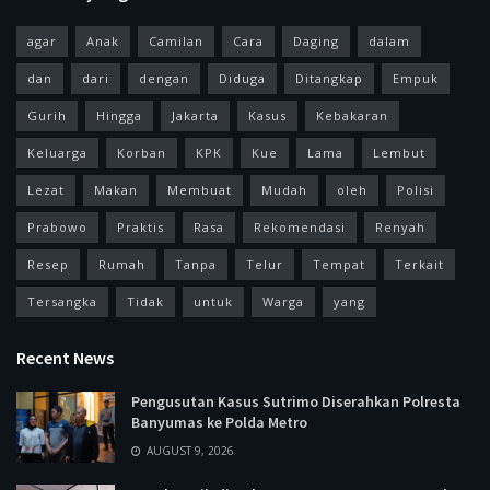
agar
Anak
Camilan
Cara
Daging
dalam
dan
dari
dengan
Diduga
Ditangkap
Empuk
Gurih
Hingga
Jakarta
Kasus
Kebakaran
Keluarga
Korban
KPK
Kue
Lama
Lembut
Lezat
Makan
Membuat
Mudah
oleh
Polisi
Prabowo
Praktis
Rasa
Rekomendasi
Renyah
Resep
Rumah
Tanpa
Telur
Tempat
Terkait
Tersangka
Tidak
untuk
Warga
yang
Recent News
Pengusutan Kasus Sutrimo Diserahkan Polresta
Banyumas ke Polda Metro
AUGUST 9, 2026