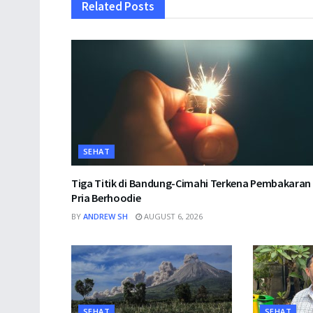
Related
Posts
SEHAT
Tiga Titik di Bandung-Cimahi Terkena Pembakaran
Pria Berhoodie
BY
ANDREW SH
AUGUST 6, 2026
SEHAT
SEHAT