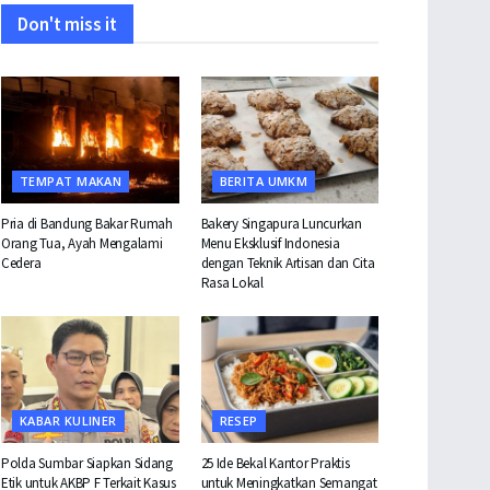
Don't miss it
TEMPAT MAKAN
BERITA UMKM
Pria di Bandung Bakar Rumah
Bakery Singapura Luncurkan
Orang Tua, Ayah Mengalami
Menu Eksklusif Indonesia
Cedera
dengan Teknik Artisan dan Cita
Rasa Lokal
KABAR KULINER
RESEP
Polda Sumbar Siapkan Sidang
25 Ide Bekal Kantor Praktis
Etik untuk AKBP F Terkait Kasus
untuk Meningkatkan Semangat