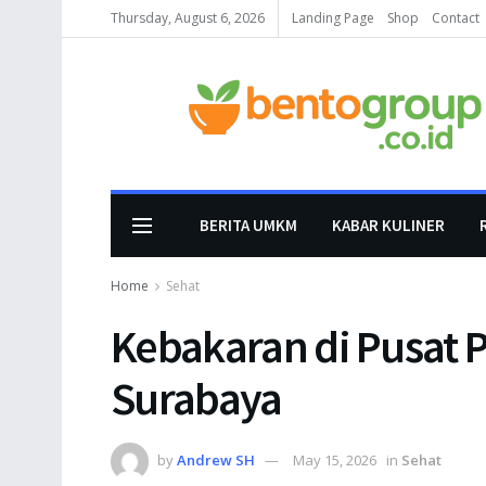
Thursday, August 6, 2026
Landing Page
Shop
Contact
BERITA UMKM
KABAR KULINER
Home
Sehat
Kebakaran di Pusat
Surabaya
by
Andrew SH
May 15, 2026
in
Sehat