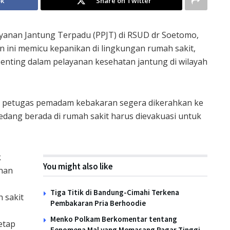
ok
Share on Twitter
anan Jantung Terpadu (PPJT) di RSUD dr Soetomo,
en ini memicu kepanikan di lingkungan rumah sakit,
penting dalam pelayanan kesehatan jantung di wilayah
an petugas pemadam kebakaran segera dikerahkan ke
edang berada di rumah sakit harus dievakuasi untuk
k
You might also like
nan
Tiga Titik di Bandung-Cimahi Terkena
 sakit
Pembakaran Pria Berhoodie
Menko Polkam Berkomentar tentang
tetap
Fenomena Mal yang Memasang Pagar Tinggi