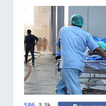
586
3.3k