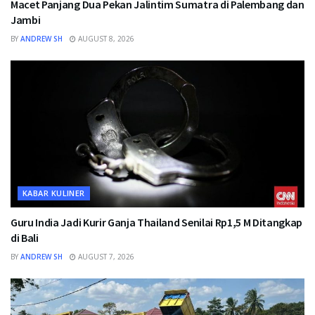
Macet Panjang Dua Pekan Jalintim Sumatra di Palembang dan
Jambi
BY
ANDREW SH
AUGUST 8, 2026
KABAR KULINER
Guru India Jadi Kurir Ganja Thailand Senilai Rp1,5 M Ditangkap
di Bali
BY
ANDREW SH
AUGUST 7, 2026