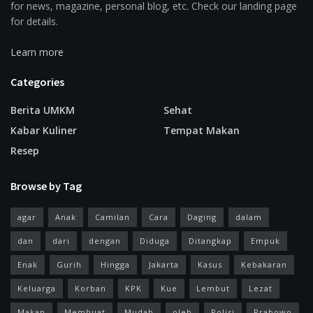
for news, magazine, personal blog, etc. Check our landing page
for details.
Learn more
Categories
Berita UMKM
Sehat
Kabar Kuliner
Tempat Makan
Resep
Browse by Tag
agar
Anak
Camilan
Cara
Daging
dalam
dan
dari
dengan
Diduga
Ditangkap
Empuk
Enak
Gurih
Hingga
Jakarta
Kasus
Kebakaran
Keluarga
Korban
KPK
Kue
Lembut
Lezat
Makan
Membuat
Mudah
oleh
Polisi
Prabowo