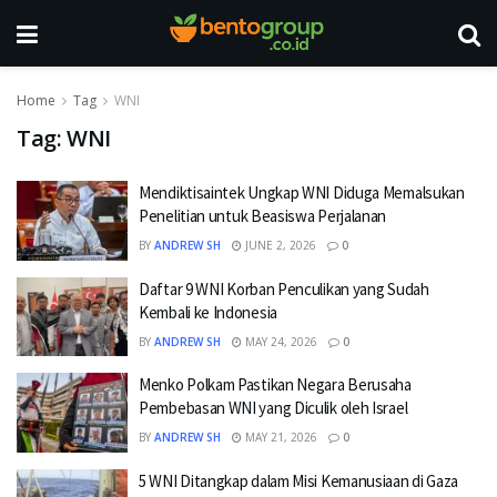
Home
Tag
WNI
Tag:
WNI
Mendiktisaintek Ungkap WNI Diduga Memalsukan
Penelitian untuk Beasiswa Perjalanan
BY
ANDREW SH
JUNE 2, 2026
0
Daftar 9 WNI Korban Penculikan yang Sudah
Kembali ke Indonesia
BY
ANDREW SH
MAY 24, 2026
0
Menko Polkam Pastikan Negara Berusaha
Pembebasan WNI yang Diculik oleh Israel
BY
ANDREW SH
MAY 21, 2026
0
5 WNI Ditangkap dalam Misi Kemanusiaan di Gaza