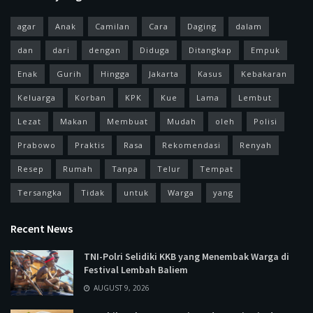
agar
Anak
Camilan
Cara
Daging
dalam
dan
dari
dengan
Diduga
Ditangkap
Empuk
Enak
Gurih
Hingga
Jakarta
Kasus
Kebakaran
Keluarga
Korban
KPK
Kue
Lama
Lembut
Lezat
Makan
Membuat
Mudah
oleh
Polisi
Prabowo
Praktis
Rasa
Rekomendasi
Renyah
Resep
Rumah
Tanpa
Telur
Tempat
Tersangka
Tidak
untuk
Warga
yang
Recent News
TNI-Polri Selidiki KKB yang Menembak Warga di
Festival Lembah Baliem
AUGUST 9, 2026