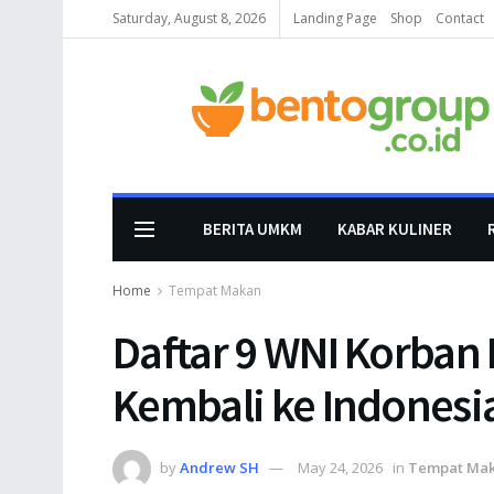
Saturday, August 8, 2026
Landing Page
Shop
Contact
BERITA UMKM
KABAR KULINER
Home
Tempat Makan
Daftar 9 WNI Korban
Kembali ke Indonesi
by
Andrew SH
May 24, 2026
in
Tempat Ma