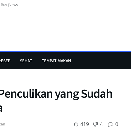
Buy JNews
RESEP
SEHAT
TEMPAT MAKAN
 Penculikan yang Sudah
a
419
4
0
kan