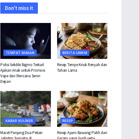
Don't miss it
TEMPAT MAKAN
BERITA UMKM
Polisi Selidiki Bigmo Terkait
Resep Tempe Kriuk Renyah dan
Ajakan Anak untuk Promosi
Tahan Lama
Vape dan Rencana Senin
Depan
KABAR KULINER
RESEP
Macet Panjang Dua Pekan
Resep Ayam Bawang Putih dan
Jalintim Sumatra di
Garam yang Gurih serta