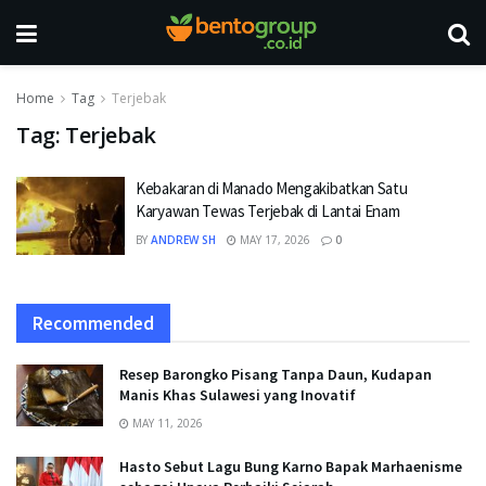
Home
Tag
Terjebak
Tag:
Terjebak
Kebakaran di Manado Mengakibatkan Satu
Karyawan Tewas Terjebak di Lantai Enam
BY
ANDREW SH
MAY 17, 2026
0
Recommended
Resep Barongko Pisang Tanpa Daun, Kudapan
Manis Khas Sulawesi yang Inovatif
MAY 11, 2026
Hasto Sebut Lagu Bung Karno Bapak Marhaenisme