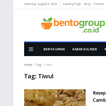
Saturday, August 8, 2026
Landing Page
Shop
Contact
BERITA UMKM
KABAR KULINER
Home
Tag
Tiwul
Tag:
Tiwul
Resep
Camil