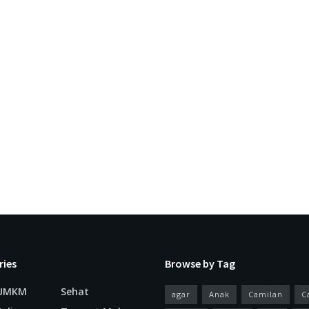
ries
Browse by Tag
 UMKM
Sehat
agar
Anak
Camilan
C