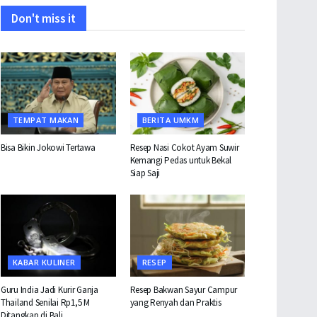
Don't miss it
TEMPAT MAKAN
BERITA UMKM
Bisa Bikin Jokowi Tertawa
Resep Nasi Cokot Ayam Suwir
Kemangi Pedas untuk Bekal
Siap Saji
KABAR KULINER
RESEP
Guru India Jadi Kurir Ganja
Resep Bakwan Sayur Campur
Thailand Senilai Rp1,5 M
yang Renyah dan Praktis
Ditangkap di Bali