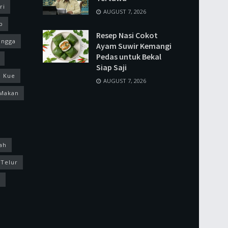
ri
AUGUST 7, 2026
p
Resep Nasi Cokot
ingga
Ayam Suwir Kemangi
Pedas untuk Bekal
Siap Saji
Kue
AUGUST 7, 2026
Makan
ah
Telur
k