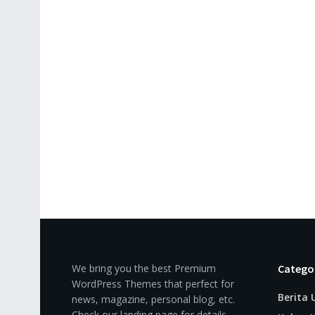
We bring you the best Premium
Catego
WordPress Themes that perfect for
Berita
news, magazine, personal blog, etc.
Check our landing page for details.