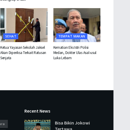
SEHAT
TEMPAT MAKAN
Ketua Yayasan Sekolah Jaksel
Kematian Eks Istri Polisi
Akan Diperiksa Terkait Ratusan
Medan, Dokter Ulas Asal-usul
Senjata
Luka Lebam
Recent News
Bisa Bikin Jokowi
ara
Tertawa