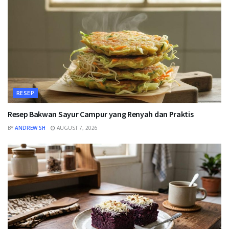
RESEP
Resep Bakwan Sayur Campur yang Renyah dan Praktis
BY
ANDREW SH
AUGUST 7, 2026