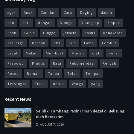
agar
Anak
Camilan
Cara
Daging
dalam
dan
dari
dengan
Diduga
Ditangkap
Empuk
Enak
Gurih
Hingga
Jakarta
Kasus
Kebakaran
Keluarga
Korban
KPK
Kue
Lama
Lembut
Lezat
Makan
Membuat
Mudah
oleh
Polisi
Prabowo
Praktis
Rasa
Rekomendasi
Renyah
Resep
Rumah
Tanpa
Telur
Tempat
Tersangka
Tidak
untuk
Warga
yang
Recent News
Selidiki Tambang Pasir Timah Ilegal di Belitung
oleh Bareskrim
AUGUST 7, 2026