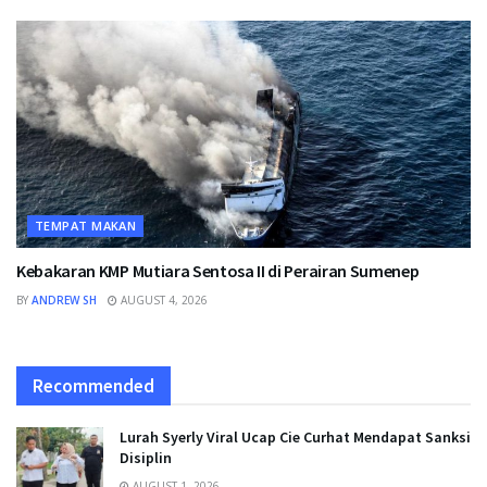
TEMPAT MAKAN
Kebakaran KMP Mutiara Sentosa II di Perairan Sumenep
BY
ANDREW SH
AUGUST 4, 2026
Recommended
Lurah Syerly Viral Ucap Cie Curhat Mendapat Sanksi
Disiplin
AUGUST 1, 2026