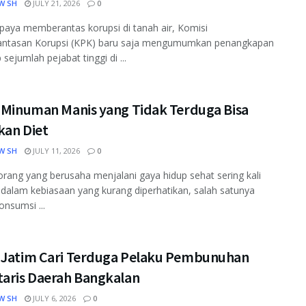
W SH
JULY 21, 2026
0
aya memberantas korupsi di tanah air, Komisi
ntasan Korupsi (KPK) baru saja mengumumkan penangkapan
sejumlah pejabat tinggi di ...
i Minuman Manis yang Tidak Terduga Bisa
kan Diet
W SH
JULY 11, 2026
0
rang yang berusaha menjalani gaya hidup sehat sering kali
 dalam kebiasaan yang kurang diperhatikan, salah satunya
onsumsi ...
 Jatim Cari Terduga Pelaku Pembunuhan
taris Daerah Bangkalan
W SH
JULY 6, 2026
0