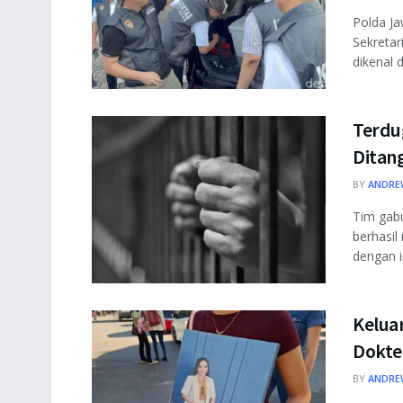
Polda J
Sekreta
dikenal d
Terdu
Ditan
BY
ANDRE
Tim gabu
berhasil
dengan ini
Kelua
Dokte
BY
ANDRE