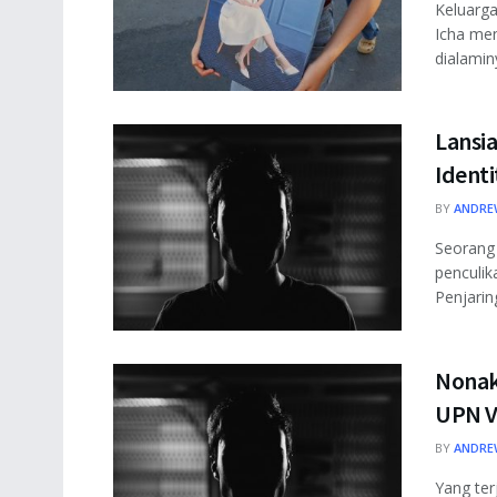
Keluarga
Icha men
dialamin
Lansia
Identi
BY
ANDRE
Seorang 
penculik
Penjaring
Nonak
UPN V
BY
ANDRE
Yang ter