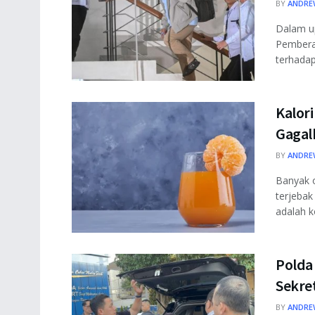
BY
ANDRE
Dalam up
Pembera
terhadap 
Kalor
Gagal
BY
ANDRE
Banyak o
terjebak
adalah k
Polda
Sekre
BY
ANDRE