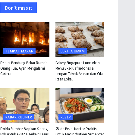
Don't miss it
TEMPAT MAKAN
BERITA UMKM
Pria di Bandung Bakar Rumah
Bakery Singapura Luncurkan
Orang Tua, Ayah Mengalami
Menu Eksklusif Indonesia
Cedera
dengan Teknik Artisan dan Cita
Rasa Lokal
KABAR KULINER
RESEP
Polda Sumbar Siapkan Sidang
25 Ide Bekal Kantor Praktis
Etik untuk AKBP F Terkait Kasus
untuk Meningkatkan Semangat