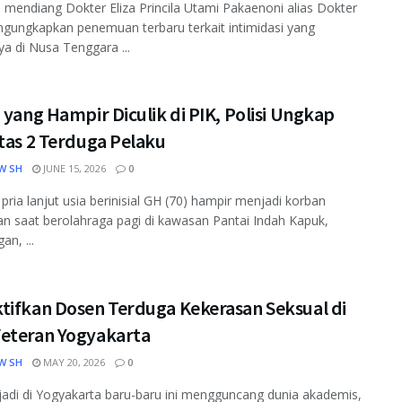
 mendiang Dokter Eliza Princila Utami Pakaenoni alias Dokter
gungkapkan penemuan terbaru terkait intimidasi yang
ya di Nusa Tenggara ...
 yang Hampir Diculik di PIK, Polisi Ungkap
tas 2 Terduga Pelaku
W SH
JUNE 15, 2026
0
pria lanjut usia berinisial GH (70) hampir menjadi korban
an saat berolahraga pagi di kawasan Pantai Indah Kapuk,
an, ...
tifkan Dosen Terduga Kekerasan Seksual di
eteran Yogyakarta
W SH
MAY 20, 2026
0
jadi di Yogyakarta baru-baru ini mengguncang dunia akademis,