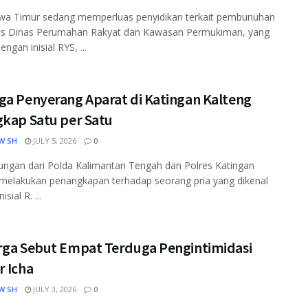
awa Timur sedang memperluas penyidikan terkait pembunuhan
ris Dinas Perumahan Rakyat dan Kawasan Permukiman, yang
engan inisial RYS, ...
ga Penyerang Aparat di Katingan Kalteng
gkap Satu per Satu
W SH
JULY 5, 2026
0
ngan dari Polda Kalimantan Tengah dan Polres Katingan
 melakukan penangkapan terhadap seorang pria yang dikenal
sial R. ...
rga Sebut Empat Terduga Pengintimidasi
r Icha
W SH
JULY 3, 2026
0