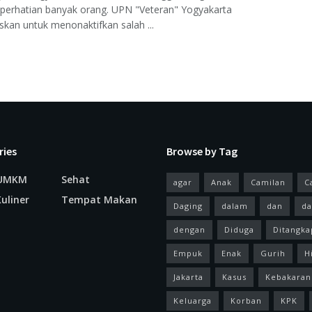
perhatian banyak orang. UPN "Veteran" Yogyakarta
an untuk menonaktifkan salah ...
ries
Browse by Tag
 UMKM
Sehat
agar
Anak
Camilan
C
uliner
Tempat Makan
Daging
dalam
dan
da
dengan
Diduga
Ditangka
Empuk
Enak
Gurih
H
Jakarta
Kasus
Kebakaran
Keluarga
Korban
KPK