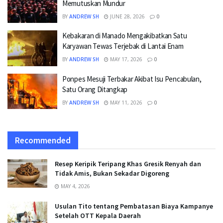
Memutuskan Mundur
BY
ANDREW SH
JUNE 28, 2026
0
Kebakaran di Manado Mengakibatkan Satu
Karyawan Tewas Terjebak di Lantai Enam
BY
ANDREW SH
MAY 17, 2026
0
Ponpes Mesuji Terbakar Akibat Isu Pencabulan,
Satu Orang Ditangkap
BY
ANDREW SH
MAY 11, 2026
0
Recommended
Resep Keripik Teripang Khas Gresik Renyah dan
Tidak Amis, Bukan Sekadar Digoreng
MAY 4, 2026
Usulan Tito tentang Pembatasan Biaya Kampanye
Setelah OTT Kepala Daerah