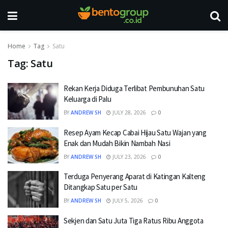
Home
Tag
Satu
Tag:
Satu
Rekan Kerja Diduga Terlibat Pembunuhan Satu
Keluarga di Palu
BY
ANDREW SH
JULY 28, 2026
0
Resep Ayam Kecap Cabai Hijau Satu Wajan yang
Enak dan Mudah Bikin Nambah Nasi
BY
ANDREW SH
JULY 23, 2026
0
Terduga Penyerang Aparat di Katingan Kalteng
Ditangkap Satu per Satu
BY
ANDREW SH
JULY 5, 2026
0
Sekjen dan Satu Juta Tiga Ratus Ribu Anggota