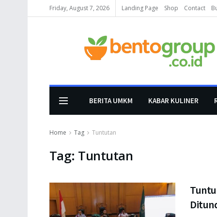
Friday, August 7, 2026
Landing Page
Shop
Contact
B
BERITA UMKM
KABAR KULINER
Home
Tag
Tuntutan
Tag:
Tuntutan
Tuntut
Ditund