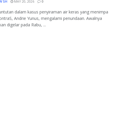
W SH
MAY 20, 2026
0
untutan dalam kasus penyiraman air keras yang menimpa
KontraS, Andrie Yunus, mengalami penundaan. Awalnya
kan digelar pada Rabu, ...