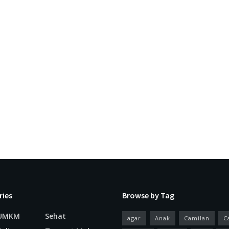
ries
Browse by Tag
 UMKM
Sehat
agar
Anak
Camilan
C