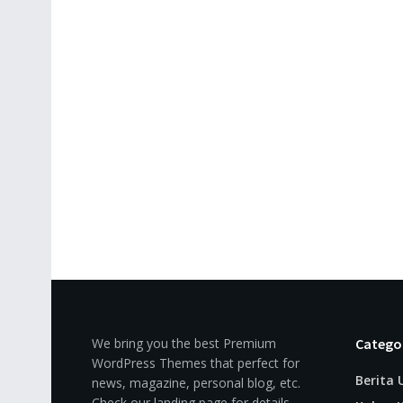
We bring you the best Premium
Catego
WordPress Themes that perfect for
Berita
news, magazine, personal blog, etc.
Check our landing page for details.