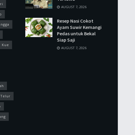
ri
AUGUST 7, 2026
p
Resep Nasi Cokot
ingga
Ayam Suwir Kemangi
Pedas untuk Bekal
Siap Saji
Kue
AUGUST 7, 2026
ah
Telur
p
ang