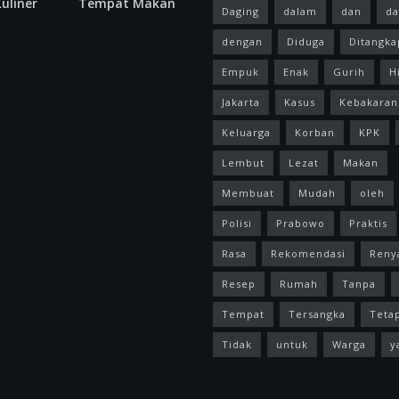
uliner
Tempat Makan
Daging
dalam
dan
da
dengan
Diduga
Ditangka
Empuk
Enak
Gurih
H
Jakarta
Kasus
Kebakaran
Keluarga
Korban
KPK
Lembut
Lezat
Makan
Membuat
Mudah
oleh
Polisi
Prabowo
Praktis
Rasa
Rekomendasi
Reny
Resep
Rumah
Tanpa
Tempat
Tersangka
Teta
Tidak
untuk
Warga
y