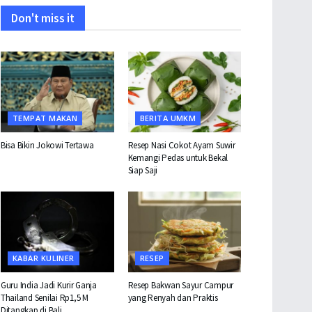
Don't miss it
TEMPAT MAKAN
BERITA UMKM
Bisa Bikin Jokowi Tertawa
Resep Nasi Cokot Ayam Suwir
Kemangi Pedas untuk Bekal
Siap Saji
KABAR KULINER
RESEP
Guru India Jadi Kurir Ganja
Resep Bakwan Sayur Campur
Thailand Senilai Rp1,5 M
yang Renyah dan Praktis
Ditangkap di Bali