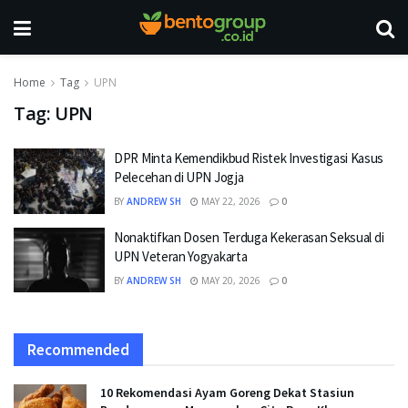
Home
Tag
UPN
Tag:
UPN
DPR Minta Kemendikbud Ristek Investigasi Kasus
Pelecehan di UPN Jogja
BY
ANDREW SH
MAY 22, 2026
0
Nonaktifkan Dosen Terduga Kekerasan Seksual di
UPN Veteran Yogyakarta
BY
ANDREW SH
MAY 20, 2026
0
Recommended
10 Rekomendasi Ayam Goreng Dekat Stasiun