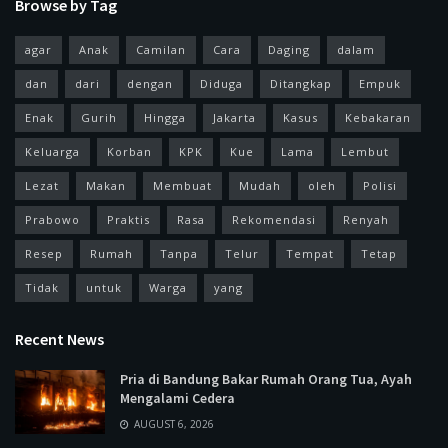
Browse by Tag
agar
Anak
Camilan
Cara
Daging
dalam
dan
dari
dengan
Diduga
Ditangkap
Empuk
Enak
Gurih
Hingga
Jakarta
Kasus
Kebakaran
Keluarga
Korban
KPK
Kue
Lama
Lembut
Lezat
Makan
Membuat
Mudah
oleh
Polisi
Prabowo
Praktis
Rasa
Rekomendasi
Renyah
Resep
Rumah
Tanpa
Telur
Tempat
Tetap
Tidak
untuk
Warga
yang
Recent News
Pria di Bandung Bakar Rumah Orang Tua, Ayah
Mengalami Cedera
AUGUST 6, 2026