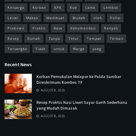
Keluarga
Korban
KPK
Kue
Lama
Lembut
Lezat
Makan
Membuat
Mudah
oleh
Polisi
Prabowo
Praktis
Rasa
Rekomendasi
Renyah
Resep
Rumah
Tanpa
Telur
Tempat
Terkait
Tersangka
Tidak
untuk
Warga
yang
Recent News
Korban Pemukulan Melapor ke Polda Sumbar
Direskrimum Kombes TF
AUGUST 8, 2026
Resep Praktis Nasi Liwet Sayur Gurih Sederhana
yang Mudah Dimasak
AUGUST 8, 2026