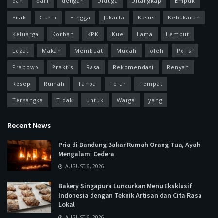
dan
dari
dengan
Diduga
Ditangkap
Empuk
Enak
Gurih
Hingga
Jakarta
Kasus
Kebakaran
Keluarga
Korban
KPK
Kue
Lama
Lembut
Lezat
Makan
Membuat
Mudah
oleh
Polisi
Prabowo
Praktis
Rasa
Rekomendasi
Renyah
Resep
Rumah
Tanpa
Telur
Tempat
Tersangka
Tidak
untuk
Warga
yang
Recent News
Pria di Bandung Bakar Rumah Orang Tua, Ayah
Mengalami Cedera
AUGUST 6, 2026
Bakery Singapura Luncurkan Menu Eksklusif
Indonesia dengan Teknik Artisan dan Cita Rasa
Lokal
AUGUST 6, 2026