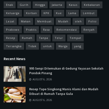
Enak
Gurih
Hingga
Jakarta
Kasus
Kebakaran
Keluarga
Korban
KPK
Kue
Lama
Lembut
Lezat
Makan
Membuat
Mudah
oleh
Polisi
Prabowo
Praktis
Rasa
Rekomendasi
Renyah
Resep
Rumah
Tanpa
Telur
Tempat
Tersangka
Tidak
untuk
Warga
yang
Recent News
995 Senpi Ditemukan di Gedung Yayasan Sekolah
Pondok Pinang
AUGUST 6, 2026
Resep Tape Singkong Manis Alami dan Mudah
Dibuat di Rumah Tanpa Gula
AUGUST 6, 2026