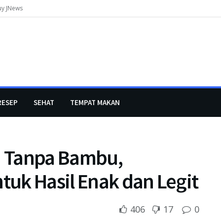
uy JNews
RESEP
SEHAT
TEMPAT MAKAN
 Tanpa Bambu,
uk Hasil Enak dan Legit
406
17
0