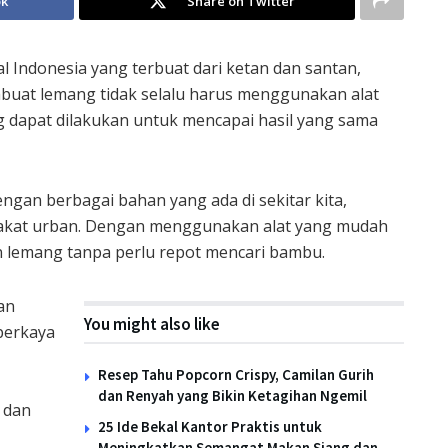
ok
Share on Twitter
l Indonesia yang terbuat dari ketan dan santan,
uat lemang tidak selalu harus menggunakan alat
ng dapat dilakukan untuk mencapai hasil yang sama
gan berbagai bahan yang ada di sekitar kita,
arakat urban. Dengan menggunakan alat yang mudah
 lemang tanpa perlu repot mencari bambu.
an
You might also like
perkaya
Resep Tahu Popcorn Crispy, Camilan Gurih
dan Renyah yang Bikin Ketagihan Ngemil
 dan
25 Ide Bekal Kantor Praktis untuk
Meningkatkan Semangat Makan Siang dan