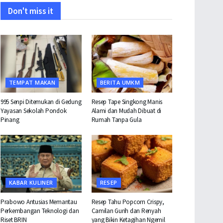
Don't miss it
TEMPAT MAKAN
BERITA UMKM
995 Senpi Ditemukan di Gedung
Resep Tape Singkong Manis
Yayasan Sekolah Pondok
Alami dan Mudah Dibuat di
Pinang
Rumah Tanpa Gula
KABAR KULINER
RESEP
Prabowo Antusias Memantau
Resep Tahu Popcorn Crispy,
Perkembangan Teknologi dan
Camilan Gurih dan Renyah
Riset BRIN
yang Bikin Ketagihan Ngemil