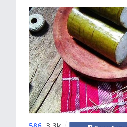
586
3.3k