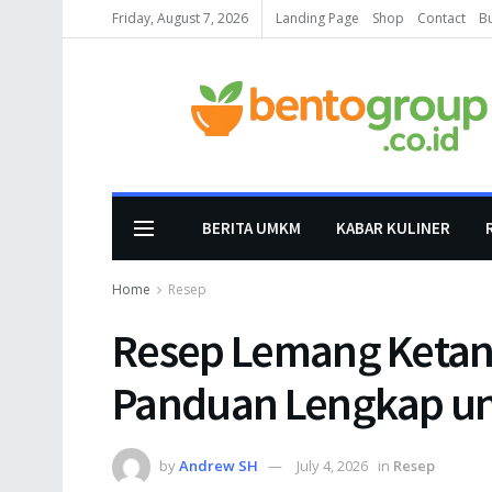
Friday, August 7, 2026
Landing Page
Shop
Contact
B
BERITA UMKM
KABAR KULINER
Home
Resep
Resep Lemang Ketan
Panduan Lengkap unt
by
Andrew SH
July 4, 2026
in
Resep