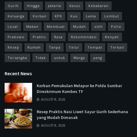
Gurih
Hingga
Jakarta
Kasus
Kebakaran
Keluarga
Korban
KPK
Kue
Lama
Lembut
Lezat
Makan
Membuat
Mudah
oleh
Polisi
Prabowo
Praktis
Rasa
Rekomendasi
Renyah
Resep
Rumah
Tanpa
Telur
Tempat
Terkait
Tersangka
Tidak
untuk
Warga
yang
Recent News
Korban Pemukulan Melapor ke Polda Sumbar
Direskrimum Kombes TF
AUGUST 8, 2026
Resep Praktis Nasi Liwet Sayur Gurih Sederhana
yang Mudah Dimasak
AUGUST 8, 2026