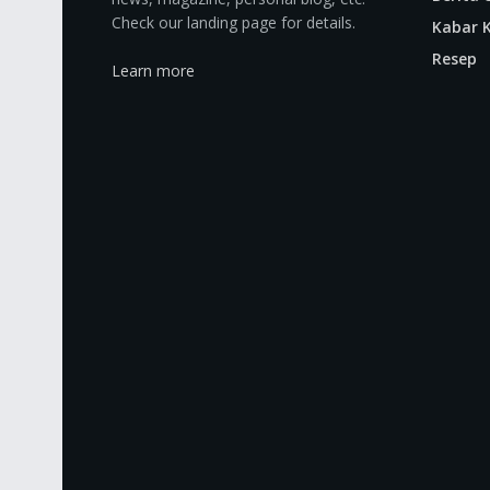
Check our landing page for details.
Kabar K
Resep
Learn more