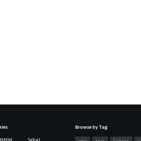
ries
Browse by Tag
 UMKM
Sehat
agar
Anak
Camilan
C