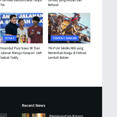
Pramuka Garuda Daftar Tanpa
Lembut yang Mudah dan
Tes
Berhasil
SEHAT
TEMPAT MAKAN
Disambut Puisi Siswa SR ‘Dari
TNI-Polri Selidiki KKB yang
Jalanan Menuju Harapan’ oleh
Menembak Warga di Festival
Seskab Teddy
Lembah Baliem
Recent News
Pengusutan Kasus
ara