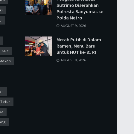
Sutrimo Diserahkan
ri
Polresta Banyumas ke
Polda Metro
p
AUGUST 9, 2026
Merah Putih di Dalam
Ramen, Menu Baru
Kue
untuk HUT ke-81 RI
AUGUST 9, 2026
Makan
ah
Telur
ka
ang