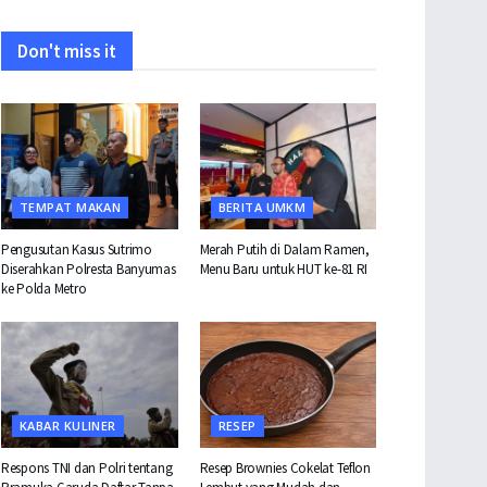
Don't miss it
TEMPAT MAKAN
BERITA UMKM
Pengusutan Kasus Sutrimo
Merah Putih di Dalam Ramen,
Diserahkan Polresta Banyumas
Menu Baru untuk HUT ke-81 RI
ke Polda Metro
KABAR KULINER
RESEP
Respons TNI dan Polri tentang
Resep Brownies Cokelat Teflon