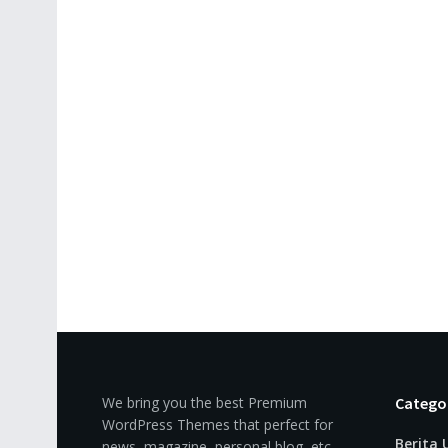
We bring you the best Premium
Catego
WordPress Themes that perfect for
Berita
news, magazine, personal blog, etc.