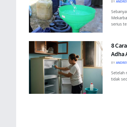
BY
ANDRE
Sebanya
Mekarba
serius te
8 Cara
Adha 
BY
ANDRE
Setelah
tidak sed