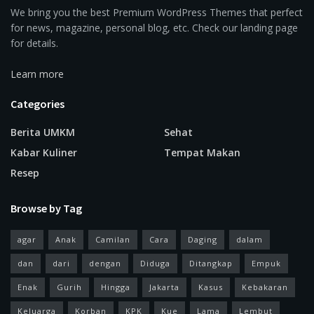
We bring you the best Premium WordPress Themes that perfect
for news, magazine, personal blog, etc. Check our landing page
for details.
Learn more
Categories
Berita UMKM
Sehat
Kabar Kuliner
Tempat Makan
Resep
Browse by Tag
agar
Anak
Camilan
Cara
Daging
dalam
dan
dari
dengan
Diduga
Ditangkap
Empuk
Enak
Gurih
Hingga
Jakarta
Kasus
Kebakaran
Keluarga
Korban
KPK
Kue
Lama
Lembut