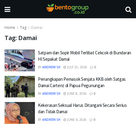
Home
Tag
Damai
Tag:
Damai
Satpam dan Sopir Mobil Terlibat Cekcok di Bundaran
HI Sepakat Damai
BY
ANDREW SH
JULY 25, 2026
0
Penangkapan Pemasok Senjata KKB oleh Satgas
Damai Cartenz di Papua Pegunungan
BY
ANDREW SH
JUNE 8, 2026
0
Kekerasan Seksual Harus Ditangani Secara Serius
dan Tidak Damai
BY
ANDREW SH
JUNE 4, 2026
0