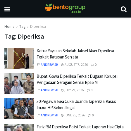
Home
Tag
Diperiksa
Tag:
Diperiksa
Ketua Yayasan Sekolah Jaksel Akan Diperiksa
Terkait Ratusan Senjata
BY
ANDREW SH
AUGUST 7, 2026
0
Bupati Gowa Diperiksa Terkait Dugaan Korupsi
Pengadaan Seragam Senilai Rp16 M
BY
ANDREW SH
JULY 29, 2026
0
30 Pegawai Bea Cukai Juanda Diperiksa Kasus
Impor HP Seken Ilegal
BY
ANDREW SH
JUNE 25, 2026
0
Fariz RM Diperiksa Polisi Terkait Laporan Hak Cipta