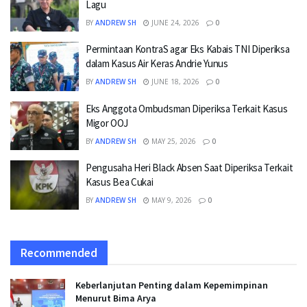
Lagu
BY
ANDREW SH
JUNE 24, 2026
0
Permintaan KontraS agar Eks Kabais TNI Diperiksa
dalam Kasus Air Keras Andrie Yunus
BY
ANDREW SH
JUNE 18, 2026
0
Eks Anggota Ombudsman Diperiksa Terkait Kasus
Migor OOJ
BY
ANDREW SH
MAY 25, 2026
0
Pengusaha Heri Black Absen Saat Diperiksa Terkait
Kasus Bea Cukai
BY
ANDREW SH
MAY 9, 2026
0
Recommended
Keberlanjutan Penting dalam Kepemimpinan
Menurut Bima Arya