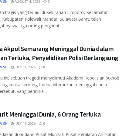
W SH
AUGUST 4, 2026
0
n tragis yang terjadi di Kelurahan Limboro, Kecamatan
 Kabupaten Polewali Mandar, Sulawesi Barat, telah
t nyawa tiga orang penghuni ...
a Akpol Semarang Meninggal Dunia dalam
n Terluka, Penyelidikan Polisi Berlangsung
W SH
JULY 31, 2026
0
u ini, sebuah tragedi menyelimuti Akademi Kepolisian (Akpol)
ang ketika seorang taruna ditemukan meninggal dunia.
rsebut, yang berinisial ...
urit Meninggal Dunia, 6 Orang Terluka
W SH
JULY 16, 2026
0
ledakan di Gudang Pusat Munisi II Pusat Peralatan Angkatan