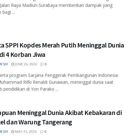
i Jalan Raya Madiun-Surabaya memberikan dampak yang
 bagi ...
ta SPPI Kopdes Merah Putih Meninggal Dunia
di 4 Korban Jiwa
W SH
JUNE 26, 2026
0
serta program Sarjana Penggerak Pembangunan Indonesia
Muhammad Rifki Renaldi Gunawan, meninggal dunia saat
i pendidikan di Yon Parako ...
puan Meninggal Dunia Akibat Kebakaran di
el dan Warung Tangerang
W SH
MAY 31, 2026
0