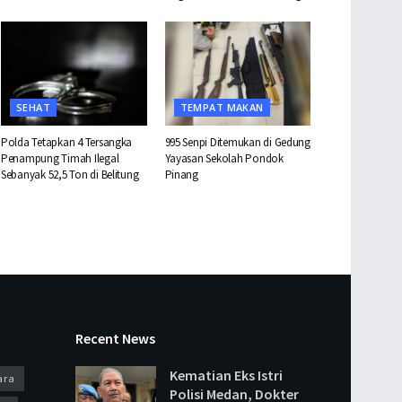
SEHAT
TEMPAT MAKAN
Polda Tetapkan 4 Tersangka
995 Senpi Ditemukan di Gedung
Penampung Timah Ilegal
Yayasan Sekolah Pondok
Sebanyak 52,5 Ton di Belitung
Pinang
Recent News
Kematian Eks Istri
ara
Polisi Medan, Dokter