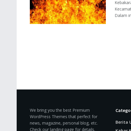
Kebakar
Kecamat
Dalam ins
We bring you the best Premium
Catego
WordPress Themes that perfect for
Berita
news, magazine, personal blog, etc.
Check our landing page for details.
Kabar K