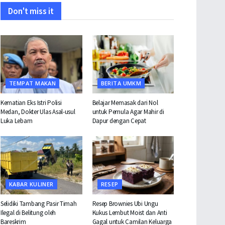
Don't miss it
TEMPAT MAKAN
BERITA UMKM
Kematian Eks Istri Polisi
Belajar Memasak dari Nol
Medan, Dokter Ulas Asal-usul
untuk Pemula Agar Mahir di
Luka Lebam
Dapur dengan Cepat
KABAR KULINER
RESEP
Selidiki Tambang Pasir Timah
Resep Brownies Ubi Ungu
Ilegal di Belitung oleh
Kukus Lembut Moist dan Anti
Bareskrim
Gagal untuk Camilan Keluarga