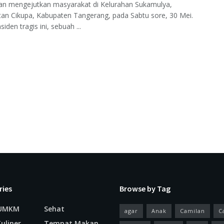
an mengejutkan masyarakat di Kelurahan Sukamulya,
an Cikupa, Kabupaten Tangerang, pada Sabtu sore, 30 Mei.
iden tragis ini, sebuah ...
ries
Browse by Tag
 UMKM
Sehat
agar
Anak
Camilan
C
uliner
Tempat Makan