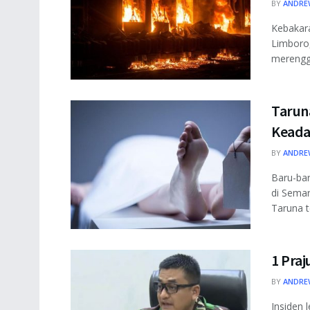
BY
ANDRE
Kebakara
Limboro,
merenggu
Tarun
Keadaa
BY
ANDRE
Baru-bar
di Semar
Taruna te
1 Praj
BY
ANDRE
Insiden 