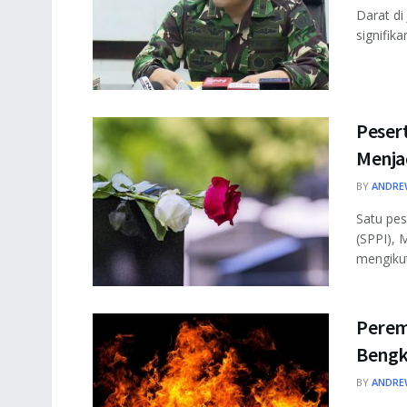
Darat d
signifikan
Peser
Menja
BY
ANDRE
Satu pe
(SPPI), 
mengikut
Perem
Bengk
BY
ANDRE