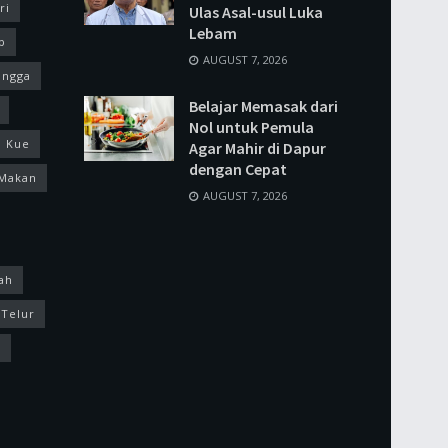
ri
Ulas Asal-usul Luka
Lebam
p
AUGUST 7, 2026
ingga
Belajar Memasak dari
Nol untuk Pemula
Kue
Agar Mahir di Dapur
dengan Cepat
Makan
AUGUST 7, 2026
ah
Telur
k