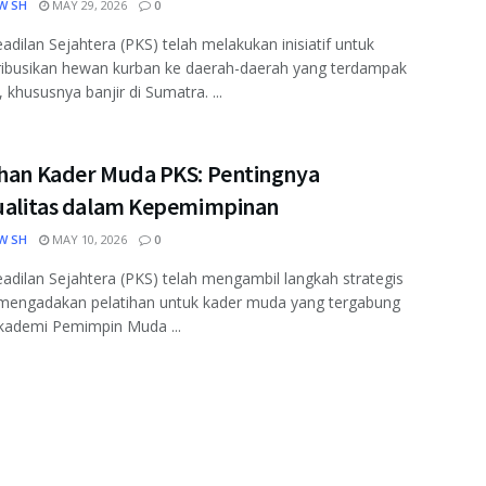
W SH
MAY 29, 2026
0
eadilan Sejahtera (PKS) telah melakukan inisiatif untuk
ribusikan hewan kurban ke daerah-daerah yang terdampak
 khususnya banjir di Sumatra. ...
ihan Kader Muda PKS: Pentingnya
tualitas dalam Kepemimpinan
W SH
MAY 10, 2026
0
eadilan Sejahtera (PKS) telah mengambil langkah strategis
mengadakan pelatihan untuk kader muda yang tergabung
kademi Pemimpin Muda ...