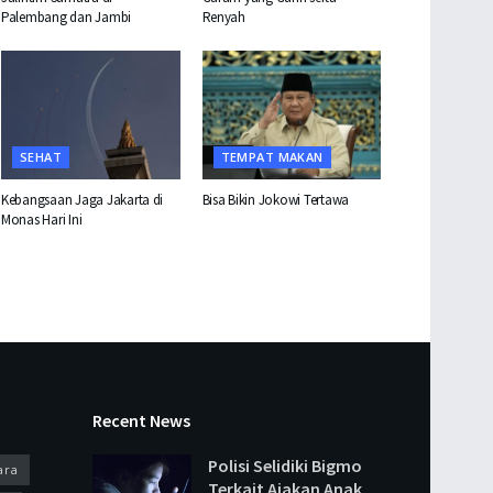
Palembang dan Jambi
Renyah
SEHAT
TEMPAT MAKAN
Kebangsaan Jaga Jakarta di
Bisa Bikin Jokowi Tertawa
Monas Hari Ini
Recent News
Polisi Selidiki Bigmo
ara
Terkait Ajakan Anak