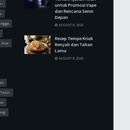
ri
untuk Promosi Vape
dan Rencana Senin
p
Depan
ingga
AUGUST 8, 2026
Resep Tempe Kriuk
Kue
Renyah dan Tahan
Lama
AUGUST 8, 2026
ah
Telur
ka
ang