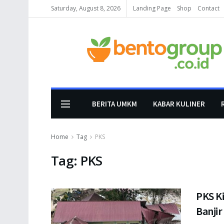
Saturday, August 8, 2026
Landing Page
Shop
Contact
BERITA UMKM
KABAR KULINER
Home
Tag
PKS
Tag:
PKS
PKS K
Banjir