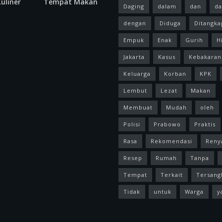
uliner
Tempat Makan
Daging
dalam
dan
da
dengan
Diduga
Ditangka
Empuk
Enak
Gurih
H
Jakarta
Kasus
Kebakaran
Keluarga
Korban
KPK
Lembut
Lezat
Makan
Membuat
Mudah
oleh
Polisi
Prabowo
Praktis
Rasa
Rekomendasi
Reny
Resep
Rumah
Tanpa
Tempat
Terkait
Tersang
Tidak
untuk
Warga
y