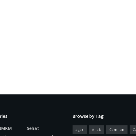
ries
Browse by Tag
 UMKM
Sehat
agar
Anak
Camilan
C