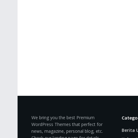
We bring you the best Premium
Catego
WordPress Themes that perfect for
Berita
news, magazine, personal blog, etc.
Check our landing page for details.