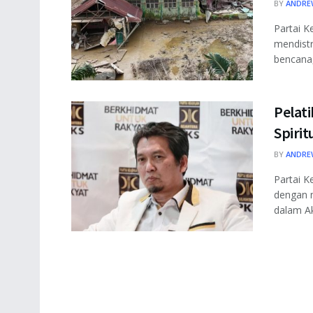
BY
ANDRE
Partai K
mendist
bencana,
Pelat
Spiri
BY
ANDRE
Partai K
dengan 
dalam A