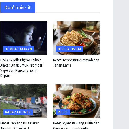
Don't miss it
TEMPAT MAKAN
BERITA UMKM
Polisi Selidiki Bigmo Terkait
Resep Tempe Kriuk Renyah dan
Ajakan Anak untuk Promosi
Tahan Lama
Vape dan Rencana Senin
Depan
KABAR KULINER
RESEP
Macet Panjang Dua Pekan
Resep Ayam Bawang Putih dan
Jalintim Sumatra di
Garam yang Gurih serta