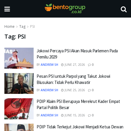
Home
Tag
PSI
Tag:
PSI
Jokowi Percaya PSI Akan Masuk Parlemen Pada
Pemilu 2029
BY
ANDREW SH
JUNE 27, 2026
0
Pesan PSI untuk Parpol yang Takut Jokowi
Blusukan: Tidak Perlu Khawatir
BY
ANDREW SH
JUNE 25, 2026
0
PDIP Klaim PSI Berupaya Merekrut Kader Empat
Partai Politik Besar
BY
ANDREW SH
JUNE 15, 2026
0
PDIP Tidak Terkejut Jokowi Menjadi Ketua Dewan