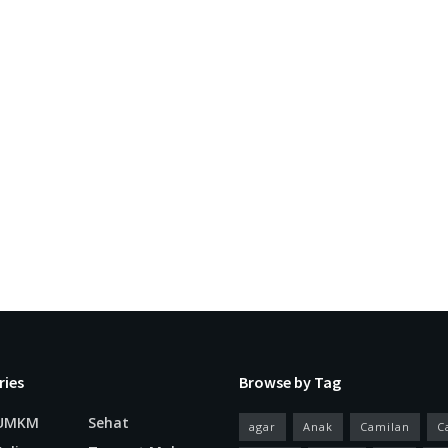
ries
Browse by Tag
 UMKM
Sehat
agar
Anak
Camilan
C