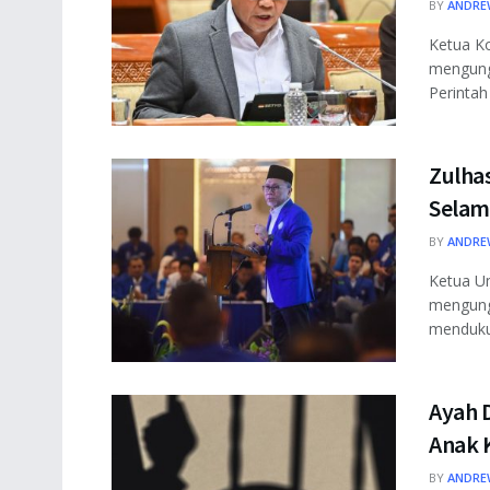
BY
ANDRE
Ketua Ko
mengung
Perintah
Zulha
Selam
BY
ANDRE
Ketua Um
mengungk
menduku
Ayah 
Anak 
BY
ANDRE