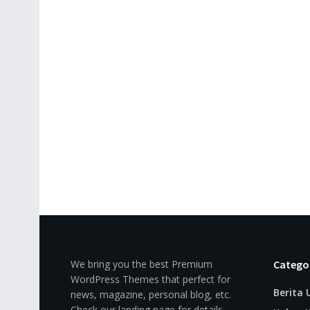
We bring you the best Premium
Catego
WordPress Themes that perfect for
Berita
news, magazine, personal blog, etc.
Check our landing page for details.