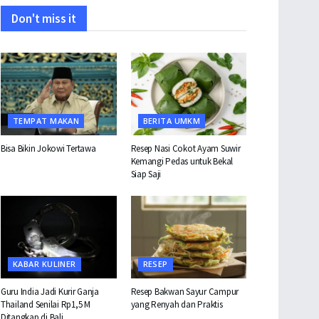
Don't miss it
TEMPAT MAKAN
BERITA UMKM
Bisa Bikin Jokowi Tertawa
Resep Nasi Cokot Ayam Suwir
Kemangi Pedas untuk Bekal
Siap Saji
KABAR KULINER
RESEP
Guru India Jadi Kurir Ganja
Resep Bakwan Sayur Campur
Thailand Senilai Rp1,5 M
yang Renyah dan Praktis
Ditangkap di Bali