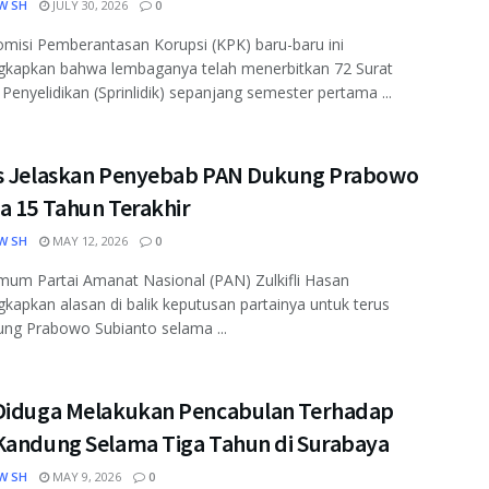
W SH
JULY 30, 2026
0
misi Pemberantasan Korupsi (KPK) baru-baru ini
kapkan bahwa lembaganya telah menerbitkan 72 Surat
 Penyelidikan (Sprinlidik) sepanjang semester pertama ...
s Jelaskan Penyebab PAN Dukung Prabowo
a 15 Tahun Terakhir
W SH
MAY 12, 2026
0
um Partai Amanat Nasional (PAN) Zulkifli Hasan
apkan alasan di balik keputusan partainya untuk terus
ng Prabowo Subianto selama ...
Diduga Melakukan Pencabulan Terhadap
Kandung Selama Tiga Tahun di Surabaya
W SH
MAY 9, 2026
0