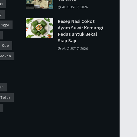
ri
AUGUST 7, 2026
p
Resep Nasi Cokot
ingga
Ayam Suwir Kemangi
Pedas untuk Bekal
Siap Saji
Kue
AUGUST 7, 2026
Makan
ah
Telur
k