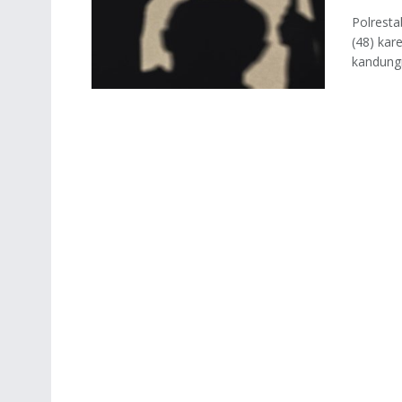
Polresta
(48) kar
kandungn