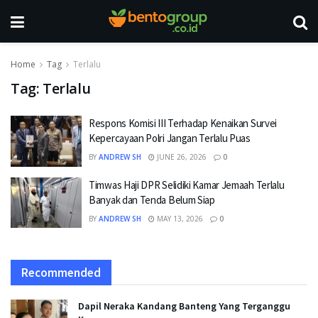
Home
Tag
Terlalu
Tag:
Terlalu
Respons Komisi III Terhadap Kenaikan Survei
Kepercayaan Polri Jangan Terlalu Puas
BY
ANDREW SH
JUNE 26, 2026
0
Timwas Haji DPR Selidiki Kamar Jemaah Terlalu
Banyak dan Tenda Belum Siap
BY
ANDREW SH
MAY 13, 2026
0
Recommended
Dapil Neraka Kandang Banteng Yang Terganggu