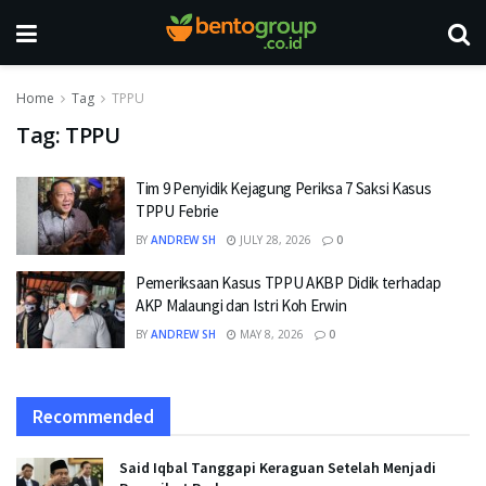
Home
Tag
TPPU
Tag:
TPPU
Tim 9 Penyidik Kejagung Periksa 7 Saksi Kasus
TPPU Febrie
BY
ANDREW SH
JULY 28, 2026
0
Pemeriksaan Kasus TPPU AKBP Didik terhadap
AKP Malaungi dan Istri Koh Erwin
BY
ANDREW SH
MAY 8, 2026
0
Recommended
Said Iqbal Tanggapi Keraguan Setelah Menjadi