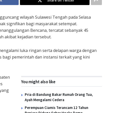
ok
Share on Twitter
guncang wilayah Sulawesi Tengah pada Selasa
ak signifikan bagi masyarakat setempat.
Penanggulangan Bencana, tercatat sebanyak 45
h akibat kejadian tersebut.
mengalami luka ringan serta delapan warga dengan
us bagi pemerintah dan instansi terkait yang kini
upaten
You might also like
es
 yang
Pria di Bandung Bakar Rumah Orang Tua,
Ayah Mengalami Cedera
Perempuan Ciamis Terancam 12 Tahun
Penjara Diduga Sebar Hoaks Demo