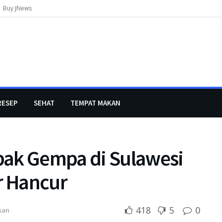
Buy JNews
RESEP
SEHAT
TEMPAT MAKAN
pak Gempa di Sulawesi
r Hancur
418
5
0
kan