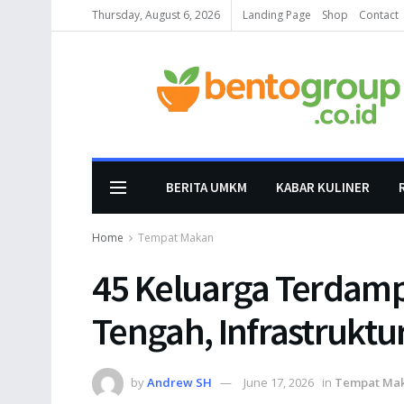
Thursday, August 6, 2026
Landing Page
Shop
Contact
BERITA UMKM
KABAR KULINER
Home
Tempat Makan
45 Keluarga Terdam
Tengah, Infrastruktu
by
Andrew SH
June 17, 2026
in
Tempat Ma