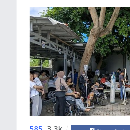
585
3.3k