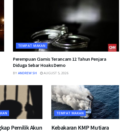
TEMPAT MAKAN
Perempuan Ciamis Terancam 12 Tahun Penjara
Diduga Sebar Hoaks Demo
BY
ANDREW SH
AUGUST 5, 2026
AKAN
TEMPAT MAKAN
gkap Pemilik Akun
Kebakaran KMP Mutiara