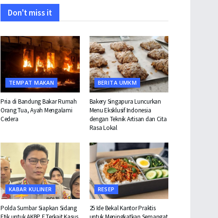
Don't miss it
TEMPAT MAKAN
BERITA UMKM
Pria di Bandung Bakar Rumah
Bakery Singapura Luncurkan
Orang Tua, Ayah Mengalami
Menu Eksklusif Indonesia
Cedera
dengan Teknik Artisan dan Cita
Rasa Lokal
KABAR KULINER
RESEP
Polda Sumbar Siapkan Sidang
25 Ide Bekal Kantor Praktis
Etik untuk AKBP F Terkait Kasus
untuk Meningkatkan Semangat