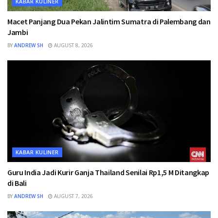
KABAR KULINER
Macet Panjang Dua Pekan Jalintim Sumatra di Palembang dan
Jambi
BY
ANDREW SH
AUGUST 8, 2026
KABAR KULINER
Guru India Jadi Kurir Ganja Thailand Senilai Rp1,5 M Ditangkap
di Bali
BY
ANDREW SH
AUGUST 7, 2026