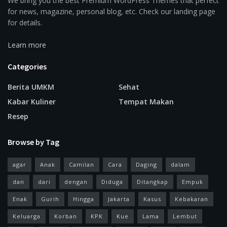
We bring you the best Premium WordPress Themes that perfect
for news, magazine, personal blog, etc. Check our landing page
for details.
Learn more
Categories
Berita UMKM
Sehat
Kabar Kuliner
Tempat Makan
Resep
Browse by Tag
agar
Anak
Camilan
Cara
Daging
dalam
dan
dari
dengan
Diduga
Ditangkap
Empuk
Enak
Gurih
Hingga
Jakarta
Kasus
Kebakaran
Keluarga
Korban
KPK
Kue
Lama
Lembut