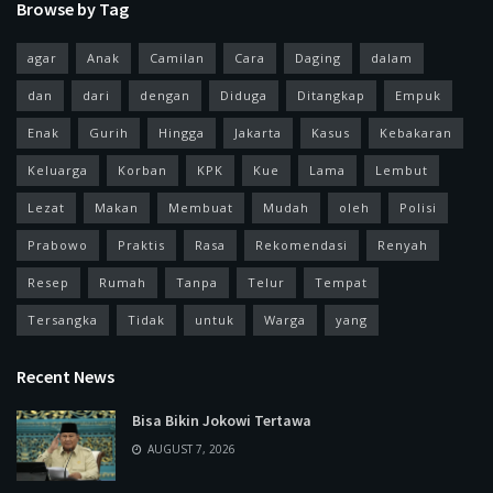
Browse by Tag
agar
Anak
Camilan
Cara
Daging
dalam
dan
dari
dengan
Diduga
Ditangkap
Empuk
Enak
Gurih
Hingga
Jakarta
Kasus
Kebakaran
Keluarga
Korban
KPK
Kue
Lama
Lembut
Lezat
Makan
Membuat
Mudah
oleh
Polisi
Prabowo
Praktis
Rasa
Rekomendasi
Renyah
Resep
Rumah
Tanpa
Telur
Tempat
Tersangka
Tidak
untuk
Warga
yang
Recent News
Bisa Bikin Jokowi Tertawa
AUGUST 7, 2026