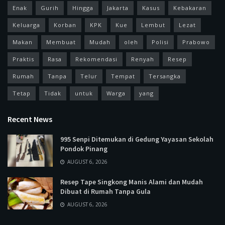
Enak
Gurih
Hingga
Jakarta
Kasus
Kebakaran
Keluarga
Korban
KPK
Kue
Lembut
Lezat
Makan
Membuat
Mudah
oleh
Polisi
Prabowo
Praktis
Rasa
Rekomendasi
Renyah
Resep
Rumah
Tanpa
Telur
Tempat
Tersangka
Tetap
Tidak
untuk
Warga
yang
Recent News
995 Senpi Ditemukan di Gedung Yayasan Sekolah
Pondok Pinang
AUGUST 6, 2026
Resep Tape Singkong Manis Alami dan Mudah
Dibuat di Rumah Tanpa Gula
AUGUST 6, 2026