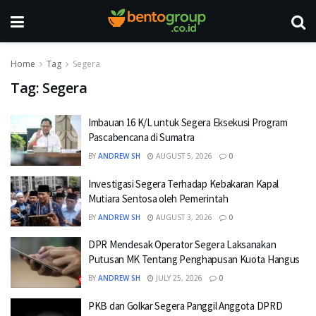
Home
Tag
Segera
Tag:
Segera
Imbauan 16 K/L untuk Segera Eksekusi Program
Pascabencana di Sumatra
BY
ANDREW SH
AUGUST 5, 2026
0
Investigasi Segera Terhadap Kebakaran Kapal
Mutiara Sentosa oleh Pemerintah
BY
ANDREW SH
AUGUST 3, 2026
0
DPR Mendesak Operator Segera Laksanakan
Putusan MK Tentang Penghapusan Kuota Hangus
BY
ANDREW SH
JULY 25, 2026
0
PKB dan Golkar Segera Panggil Anggota DPRD