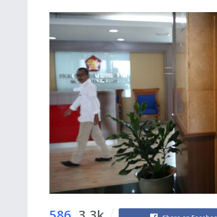
586
3.3k