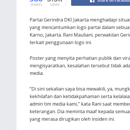
Share on Facebo
SHARES
VIEWS
Partai Gerindra DKI Jakarta menghadapi situ
yang mencantumkan logo partai dalam sebuah
Karno, Jakarta. Rani Mauliani, perwakilan Ge
terkait penggunaan logo ini.
Poster yang menyita perhatian publik dan vira
mengisyaratkan, kesalahan tersebut tidak ada
media.
“Di sini sekalian saya bisa mewakili, ya, mung
kekhilafan dan ketidakpahaman serta kelalaia
admin tim media kami,” kata Rani saat membe
keterangan. Dia meminta maaf kepada semua
yang merasa dirugikan oleh insiden ini.