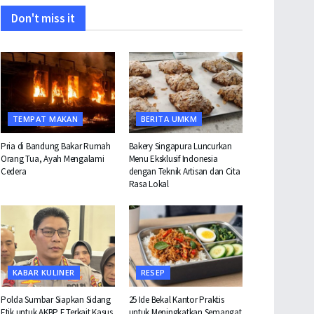
Don't miss it
TEMPAT MAKAN
BERITA UMKM
Pria di Bandung Bakar Rumah
Bakery Singapura Luncurkan
Orang Tua, Ayah Mengalami
Menu Eksklusif Indonesia
Cedera
dengan Teknik Artisan dan Cita
Rasa Lokal
KABAR KULINER
RESEP
Polda Sumbar Siapkan Sidang
25 Ide Bekal Kantor Praktis
Etik untuk AKBP F Terkait Kasus
untuk Meningkatkan Semangat