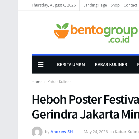
Thursday, August 6, 2026
Landing Page
Shop
Contact
BERITA UMKM
KABAR KULINER
Home
Kabar Kuliner
Heboh Poster Festiva
Gerindra Jakarta Mi
by
Andrew SH
May 24, 2026
in
Kabar Kulin