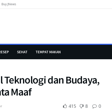
Buy JNews
RESEP
SEHAT
TEMPAT MAKAN
l Teknologi dan Budaya,
nta Maaf
415
8
0
er