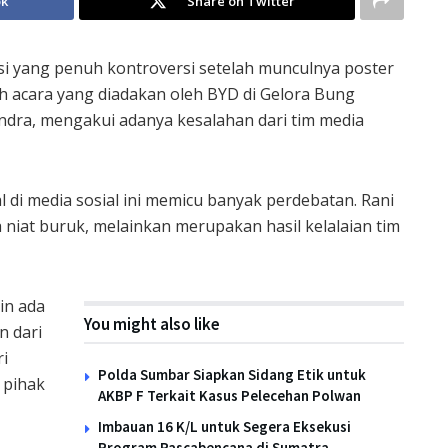
ok
Share on Twitter
asi yang penuh kontroversi setelah munculnya poster
 acara yang diadakan oleh BYD di Gelora Bung
rindra, mengakui adanya kesalahan dari tim media
l di media sosial ini memicu banyak perdebatan. Rani
 niat buruk, melainkan merupakan hasil kelalaian tim
kin ada
You might also like
n dari
ri
Polda Sumbar Siapkan Sidang Etik untuk
 pihak
AKBP F Terkait Kasus Pelecehan Polwan
Imbauan 16 K/L untuk Segera Eksekusi
Program Pascabencana di Sumatra